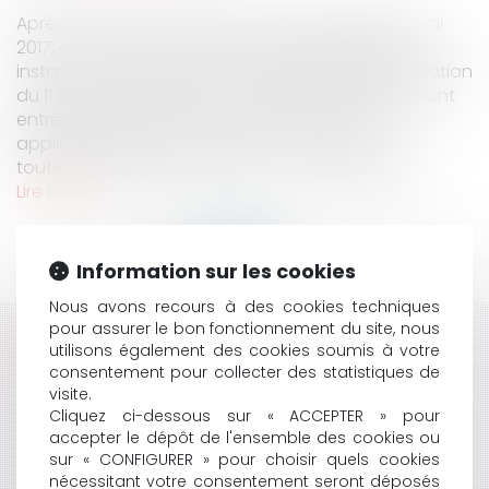
Après une refonte de la procédure d’appel en mai
2017, c’est au tour de la procédure de première
instance d’être réformée avec le décret d’application
du 11 décembre 2019 ; les nouvelles dispositions sont
entrées en vigueur le 1er janvier 2020 et sont
applicables aux instances en cours. On note
toutefois quelques exceptions : les dispositions r...
Lire la suite
Information sur les cookies
Nous avons recours à des cookies techniques
pour assurer le bon fonctionnement du site, nous
HISTORIQUE
utilisons également des cookies soumis à votre
consentement pour collecter des statistiques de
LE PRINCIPE DE LOYAUTÉ DES RELATIONS
visite.
CONTRACTUELLES : LE CAS DES CONCESSIONS
Cliquez ci-dessous sur « ACCEPTER » pour
accepter le dépôt de l'ensemble des cookies ou
LES DÉCOMPTES GÉNÉRAUX SONT BIEN DÉFINITIFS
sur « CONFIGURER » pour choisir quels cookies
L’INDEMNISATION DES SOCIÉTÉS VICTIMES DE
nécessitant votre consentement seront déposés
PRATIQUES ANTICONCURRENTIELLES