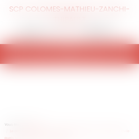
SCP COLOMES-MATHIEU-ZANCHI-
THIBAULT
Ouvrir
le
menu
Vous êtes ici :
Accueil
Le décret d’application du 11 décembre 2019 réformant la procédure civile :
quels sont les principaux changements ?