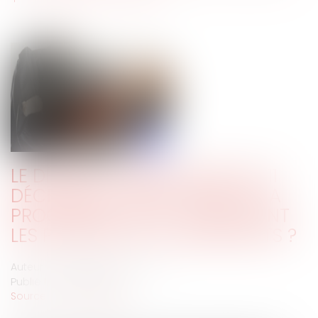
LE DÉCRET D’APPLICATION DU 11
DÉCEMBRE 2019 RÉFORMANT LA
PROCÉDURE CIVILE : QUELS SONT
LES PRINCIPAUX CHANGEMENTS ?
Auteur : BOISSONNET Clémence
Publié le :
03/02/2020
Source :
www.eurojuris.fr