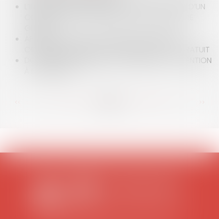
L’INOPPOSABILITÉ À UN ASSOCIÉ D’UNE CLAUSE D’UN
CONTRAT QU’IL A SIGNÉ EN SA SEULE QUALITÉ DE
GÉRANT
APRÈS LE DIVORCE, OCCUPER UN LOGEMENT
CONSTITUANT UN BIEN COMMUN N'EST PAS GRATUIT
DOMANIALITÉ PUBLIQUE ET CONCESSION : ATTENTION
À LA FISCALITÉ
<<
<
...
93
94
95
96
97
98
99
...
>
>>