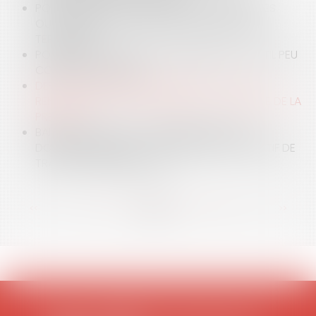
POINT SUR LA SITUATION DÉMOGRAPHIQUE DES
OUTRE-MER ET DES FORCES VIVES DANS CES
TERRITOIRES
POINT SUR LA MUTUELLE COMMUNALE, UN OUTIL PEU
CONNU ET PEU CLAIR
DÉFAUT D’INFORMATION MÉDICALE : VERS UN
RENVERSEMENT SYSTÉMATIQUE DE LA CHARGE DE LA
PREUVE ?
BAIL D’HABITATION : UN PROPRIÉTAIRE PEUT-IL
DONNER CONGÉ AU LOCATAIRE POUR UN MOTIF DE
TRAVAUX À RÉALISER ? OUI
<<
<
...
16
17
18
19
20
21
22
...
>
>>