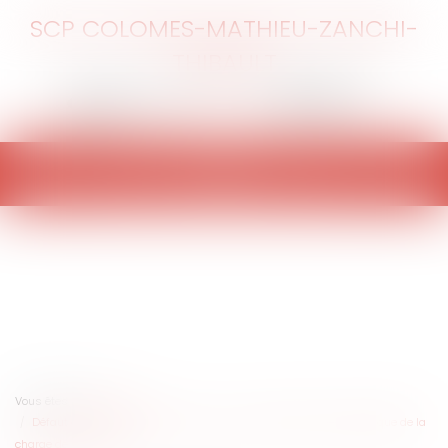
SCP COLOMES-MATHIEU-ZANCHI-
THIBAULT
Ouvrir
le
menu
Vous êtes ici :
Accueil
Défaut d’information médicale : vers un renversement systématique de la
charge de la preuve ?