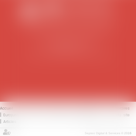
SCP COLOMES-MATHIEU-ZANCHI-THIBAULT
38 rue Jaillant Deschaînets
10000 TROYES
Tél : 03 25 73 29 46
-
Fax : 03 25 73 70 25
Accueil
Le cabinet
L'équipe
Compétences
Honoraires
Eurojuris
Actus
Contact
Mentions légales
Plan du site
Articles
Septeo Digital & Services © 2016