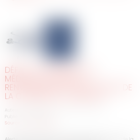
DÉFAUT D’INFORMATION
MÉDICALE : VERS UN
RENVERSEMENT SYSTÉMATIQUE DE
LA CHARGE DE LA PREUVE ?
Auteurs : FARAH Manel, VUCHER-BONDET Aurélie
Publié le :
10/02/2025
Source :
www.eurojuris.fr
Alerte : renversement de la charge de la preuve de la