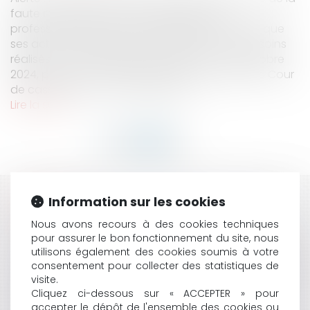
faute médicale, il incombe désormais au
professionnel de santé de rapporter la preuve que
ses actes de prévention, de diagnostic ou de soins
réalisés ont été appropriés. Cass. Civ. 1ᵉʳ, 16 octobre
2024, pourvoi n° 22-23.433, publié au bulletin. La Cour
de cassation, par un arrêt récent,...
Lire la suite
Information sur les cookies
HISTORIQUE
Nous avons recours à des cookies techniques
LORSQU’UN PRÉVENU COMPARANT N’A PAS EU
pour assurer le bon fonctionnement du site, nous
L’INITIATIVE D’EXPOSER SA SITUATION, IL APPARTIENT
utilisons également des cookies soumis à votre
À LA JURIDICTION DE L’INTERROGER SUR CELLE-CI
consentement pour collecter des statistiques de
VIDÉO : COMMENT UN AVOCAT PEUT-IL ACCEPTER
visite.
DE DÉFENDRE UN MONSTRE ?
Cliquez ci-dessous sur « ACCEPTER » pour
accepter le dépôt de l'ensemble des cookies ou
INDÉPENDANCE DE L’AVOCAT : LA PARTICIPATION