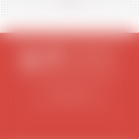
<<
<
...
22
23
24
25
26
27
28
...
>
>>
SCP COLOMES-MATHIEU-ZANCHI-THIBAULT
38 rue Jaillant Deschaînets
10000 TROYES
Tél : 03 25 73 29 46
-
Fax : 03 25 73 70 25