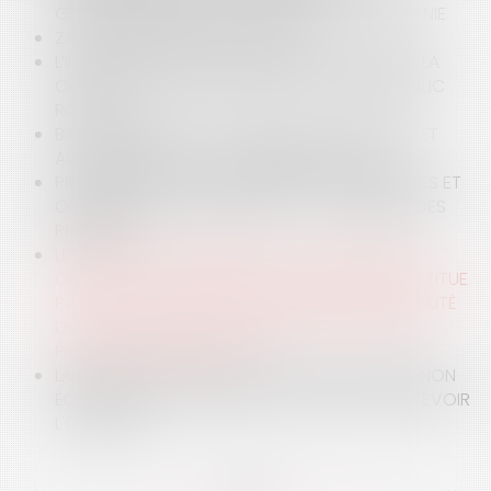
GESTION INTÉGRÉE DU TRAIT DE CÔTE OCCITANIE
ZAN ET RECUL DU TRAIT DE CÔTE
L’INTÉGRATION DE VOIES PRIVÉES OUVERTES À LA
CIRCULATION PUBLIQUE DANS LE DOMAINE PUBLIC
ROUTIER
BAIL COMMERCIAL : NON-RESPECT DES DÉLAIS ET
ACQUISITION DE LA CLAUSE RÉSOLUTOIRE
PROMESSE DE VENTE, CONDITIONS SUSPENSIVES ET
OBLIGATIONS DU PROMETTANT ... LA RIGUEUR DES
PRINCIPES
LE DÉFAUT DE SOUSCRIPTION DE L'ASSURANCE
OBLIGATOIRE DOMMAGES OUVRAGE NE CONSTITUE
PAS UNE CAUSE EXONÉRATOIRE DE RESPONSABILITÉ
DU CONSTRUCTEUR, Y COMPRIS AU TITRE DES
PRÉJUDICES IMMATÉRIELS
LA RÉCEPTION TACITE IMPLIQUE UNE VOLONTÉ NON
ÉQUIVOQUE DU MAITRE DE L'OUVRAGE DE RECEVOIR
L'OUVRAGE