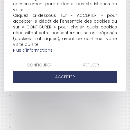
consentement pour collecter des statistiques de
BAIL COMMERCIAL SUR LE DOMAINE PUBLIC
visite.
IRRÉGULIÈREMENT DÉCLASSÉ
Cliquez ci-dessous sur « ACCEPTER » pour
VIDÉO : COMMENT CHANGER DE NOM DE FAMILLE ?
accepter le dépôt de l'ensemble des cookies ou
VIDÉO : QU'EST-CE QUE LE SERVICE D'AIDE AU
sur « CONFIGURER » pour choisir quels cookies
RECOUVREMENT DES VICTIMES D'INFRACTION
nécessitant votre consentement seront déposés
(SARVI) ?
(cookies statistiques), avant de continuer votre
LIQUIDATION TOTALE EN MAGASIN : CADRE
visite du site.
JURIDIQUE ET PROCÉDURES
Plus d'informations
RÉTICENCE DOLOSIVE SUR LA SITUATION FINANCIÈRE
DE LA SOCIÉTÉ CÉDÉE : AUCUNE OBLIGATION DE SE
CONFIGURER
REFUSER
RENSEIGNER À LA CHARGE DU CESSIONNAIRE
PROFESSIONNEL
ACCEPTER
CUEILLETTE DES CHAMPIGNONS : QUELLES SONT LES
RÈGLES EN LA MATIÈRE ?
LOGER UN ENFANT À BAS PRIX PEUT-IL ÊTRE
CONSIDÉRÉ COMME UN CADEAU À PRENDRE EN
COMPTE DANS L'HÉRITAGE ?
QUE PEUT FAIRE UNE COMMUNE DES PARCELLES
ABANDONNÉES SUR SA COMMUNE ?
ANNULATION DE LA STRATÉGIE RÉGIONALE DE