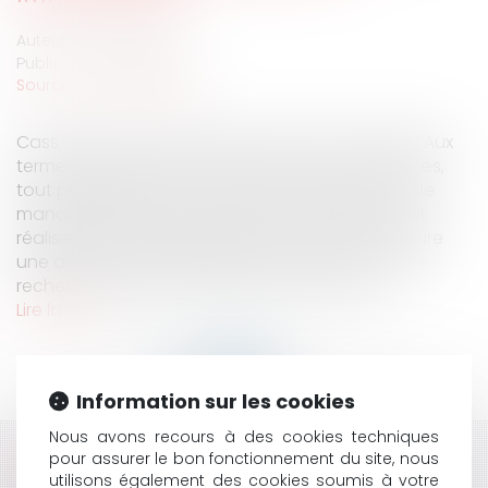
Auteur : GAUVIN Ludovic
Publié le :
03/10/2024
Source :
www.eurojuris.fr
Cass, 3ème civ, 19 septembre 2024, n°22-24.808 Aux
termes de l’article L 242-1 du code des assurances,
tout propriétaire d’un ouvrage, de vendeur ou de
mandataire du propriétaire de l’ouvrage, qui fait
réaliser des travaux de construction, doit souscrire
une assurance garantissant, en dehors de toute
recherche des responsabilités, le paiement...
Lire la suite
Information sur les cookies
Nous avons recours à des cookies techniques
pour assurer le bon fonctionnement du site, nous
HISTORIQUE
utilisons également des cookies soumis à votre