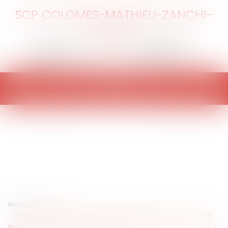
SCP COLOMES-MATHIEU-ZANCHI-
THIBAULT
Ouvrir
le
menu
Vous êtes ici :
Accueil
Le défaut de souscription de l'assurance obligatoire dommages ouvrage
ne constitue pas une cause exonératoire de responsabilité du constructeur, y