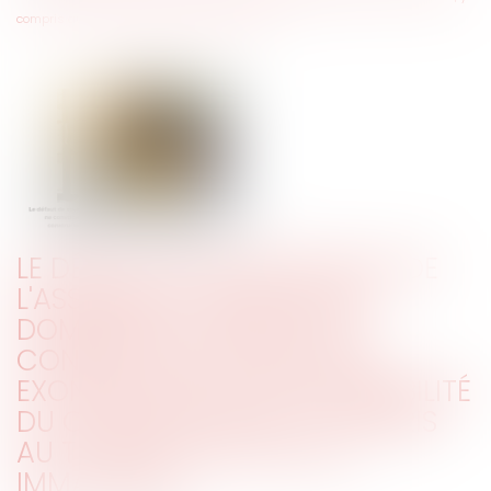
compris au titre des préjudices immatériels
LE DÉFAUT DE SOUSCRIPTION DE
L'ASSURANCE OBLIGATOIRE
DOMMAGES OUVRAGE NE
CONSTITUE PAS UNE CAUSE
EXONÉRATOIRE DE RESPONSABILITÉ
DU CONSTRUCTEUR, Y COMPRIS
AU TITRE DES PRÉJUDICES
IMMATÉRIELS