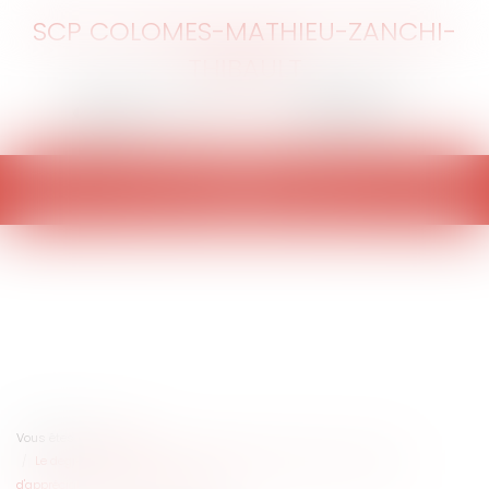
SCP COLOMES-MATHIEU-ZANCHI-
THIBAULT
Ouvrir
le
menu
Vous êtes ici :
Accueil
Le degré d'achèvement d'un ouvrage ne constitue pas un critère
d'appréciation de sa réception tacite