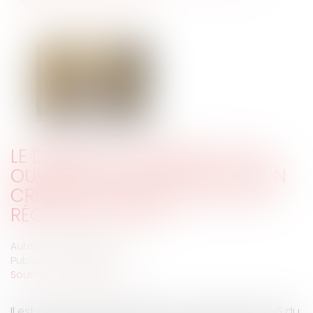
LE DEGRÉ D'ACHÈVEMENT D'UN
OUVRAGE NE CONSTITUE PAS UN
CRITÈRE D'APPRÉCIATION DE SA
RÉCEPTION TACITE
Auteur : GAUVIN Ludovic
Publié le :
18/06/2024
Source :
www.eurojuris.fr
Il est constant qu’en application de l’article 1792-6 du