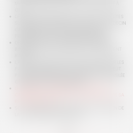
MARCHÉS PUBLICS D’AVOCATS PASSÉS DE GRÉ À
GRÉ
DÉONTOLOGIE DES MÉDECINS : EN CAS DE DOUTES
SUR DES PRESCRIPTIONS, IL APPARTIENT AU MÉDECIN
GÉNÉRALISTE DE SE RAPPROCHER DU PRIMO
PRESCRIPTEUR OU D’UN AUTRE SPÉCIALISTE
DÉSIR DE RIVAGE VERSUS RÉALITÉ : LE MARCHÉ
IMMOBILIER CÔTIER À L’AUBE D’UN RETOURNEMENT
RAPIDE
L'AUTORISATION DE RÉALISER DES TRAVAUX SUR LES
PARTIES COMMUNES DE LA COPROPRIÉTÉ NE PEUT
PAS ÊTRE DISTRAITE DE LA DÉCISION DE L'ASSEMBLÉE
GÉNÉRALE DES COPROPRIÉTAIRES
LE DEGRÉ D'ACHÈVEMENT D'UN OUVRAGE NE
CONSTITUE PAS UN CRITÈRE D'APPRÉCIATION DE SA
RÉCEPTION TACITE
SCI : LA MISE À DISPOSITION GRATUITE D’UN BIEN DE
LA SCI AU PROFIT D’UN ASSOCIÉ