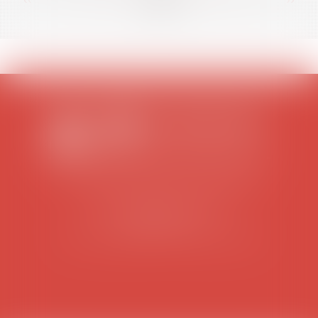
<<
<
...
26
27
28
29
30
31
32
...
>
>>
SCP COLOMES-MATHIEU-ZANCHI-THIBAULT
38 rue Jaillant Deschaînets
10000 TROYES
Tél : 03 25 73 29 46
-
Fax : 03 25 73 70 25