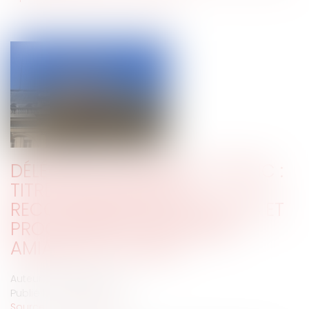
DÉLÉGATION DE SERVICE PUBLIC :
TITRE EXÉCUTOIRE DE
RECOUVREMENT DE PÉNALITÉS ET
PROCÉDURE DE RÈGLEMENT
AMIABLE DES LITIGES
Auteur : PORCHET Thomas
Publié le :
18/12/2020
Source :
www.eurojuris.fr