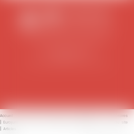
SCP COLOMES-MATHIEU-ZANCHI-THIBAULT
38 rue Jaillant Deschaînets
10000 TROYES
Tél : 03 25 73 29 46
-
Fax : 03 25 73 70 25
Accueil
Le cabinet
L'équipe
Compétences
Honoraires
Eurojuris
Actus
Contact
Mentions légales
Plan du site
Articles