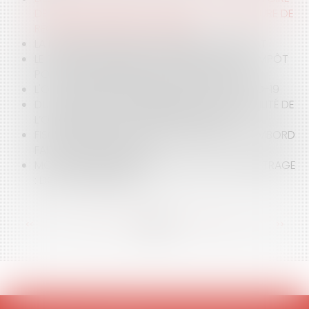
DE RECOUVREMENT DE PÉNALITÉS ET PROCÉDURE DE
RÈGLEMENT AMIABLE DES LITIGES
LA FORMATION DES ÉLUS EN DÉBUT DE MANDAT
LE POINT SUR LE DISPOSITIF DE RÉDUCTION D’IMPÔT
POUR SOUSCRIPTION AU CAPITAL DES PME
L'OCCUPATION DOMANIALE AU DÉFI DU COVID-19
DU FACULTATIF AU PROVISOIRE OU LA VARIABILITÉ DE
L’OPPOSABILITÉ DE LA PUBLICITÉ FONCIÈRE
FISCALITÉ ET OCCUPATION DOMANIALE : CHAMBORD
FAIT DE LA RÉSISTANCE !
MON CONTRAT CONTIENT UNE CLAUSE D’ARBITRAGE
: DOIS-JE PANIQUER ?
<<
<
...
73
74
75
76
77
78
79
...
>
>>