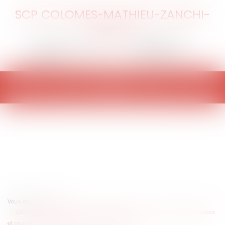
SCP COLOMES-MATHIEU-ZANCHI-
THIBAULT
Ouvrir
le
menu
Vous êtes ici :
Accueil
Délégation de service public : titre exécutoire de recouvrement de pénalités
et procédure de règlement amiable des litiges