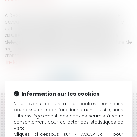
A l’occasion de la contestation juridique des titre
exécutoires, le délégataire doit-il mettre en œuvre
cette procédure, avant tout contentieux, pour
assurer la recevabilité de sa requête ? L’autorité
délégante doit-elle mettre en œuvre la procédure de
règlement amiable prévue au contrat, avant
d’émettre un titre exécutoire relatif à des pénalit...
Lire la suite
Information sur les cookies
Nous avons recours à des cookies techniques
HISTORIQUE
pour assurer le bon fonctionnement du site, nous
utilisons également des cookies soumis à votre
IMPUTABILITÉ AU SERVICE D'UNE DÉPRESSION : UN CAS
consentement pour collecter des statistiques de
PARTICULIER CONCERNANT LES FONCTIONS DE
visite.
SECRÉTAIRE GÉNÉRAL D'UNE COMMUNE
Cliquez ci-dessous sur « ACCEPTER » pour