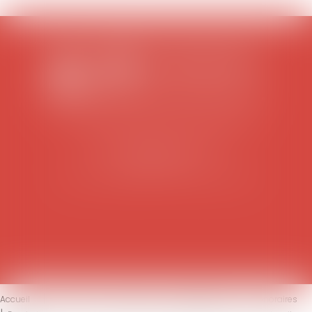
SCP COLOMES-MATHIEU-ZANCHI-THIBAULT
38 rue Jaillant Deschaînets
10000 TROYES
Tél : 03 25 73 29 46
-
Fax : 03 25 73 70 25
Accueil
Le cabinet
L'équipe
Compétences
Honoraires