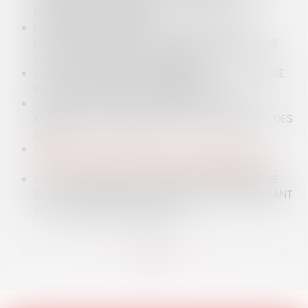
LIQUIDATION JUDICIAIRE
UN ASSOCIÉ D’UNE SCI A-T-IL LE POUVOIR
D’ENGAGER SA SOCIÉTÉ POUR RECONNAÎTRE UNE
DETTE ET DONNER UNE GARANTIE ?
LA GESTION DE L'EAU : LES RISQUES DE SÉCHERESSE
DOIVENT ÊTRE MIEUX APPRÉHENDÉS
COVID-19 : CONVOCATION DES CONSEILS
MUNICIPAUX D'INSTALLATION ET GOUVERNANCE DES
EPCI
DERNIERS REBONDISSEMENTS DE LA CRISE DU
COVID-19 SUR LES DÉLAIS DE SAISIE IMMOBILIÈRE
COVID-19 : QUELLE EST LA RESPONSABILITÉ PÉNALE
DES AUTORITÉS LOCALES DANS LA LOI PROROGEANT
L'ÉTAT D'URGENCE SANITAIRE ?
<<
<
...
81
82
83
84
85
86
87
...
>
>>