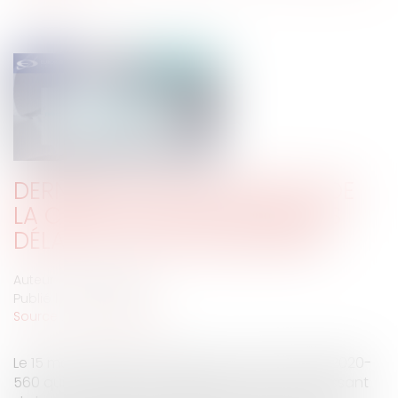
DERNIERS REBONDISSEMENTS DE
LA CRISE DU COVID-19 SUR LES
DÉLAIS DE SAISIE IMMOBILIÈRE
Auteur : BACLE Florent
Publié le :
18/05/2020
Source :
www.eurojuris.fr
Le 15 mai 2020 a été publiée une ordonnance 2020-
560 qui a quelque peu changé la donne s'agissant