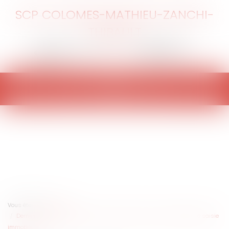
SCP COLOMES-MATHIEU-ZANCHI-
THIBAULT
Ouvrir
le
menu
Vous êtes ici :
Accueil
Derniers rebondissements de la crise du Covid-19 sur les délais de saisie
immobilière