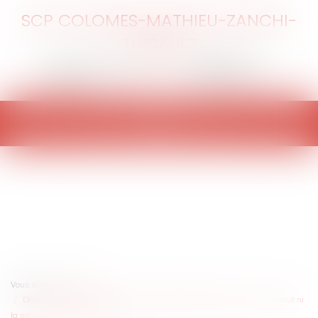
SCP COLOMES-MATHIEU-ZANCHI-
THIBAULT
Ouvrir
le
menu
Vous êtes ici :
Accueil
Déséquilibre significatif : l’absence de dépendance économique n’exclut ni
la soumission, ni la sanction