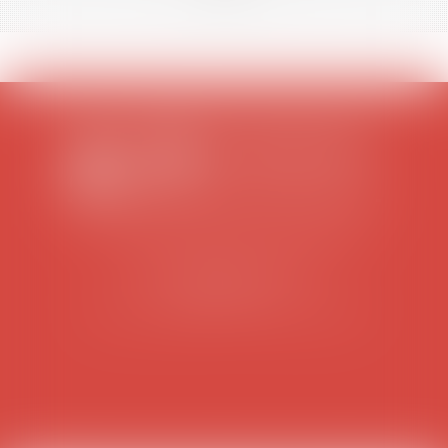
SCP COLOMES-MATHIEU-ZANCHI-THIBAULT
38 rue Jaillant Deschaînets
10000 TROYES
Tél : 03 25 73 29 46
-
Fax : 03 25 73 70 25