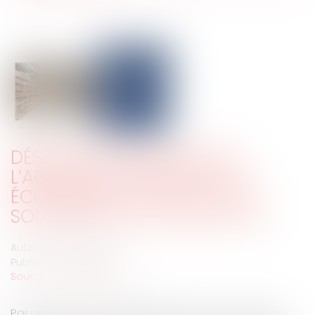
DÉSÉQUILIBRE SIGNIFICATIF :
L’ABSENCE DE DÉPENDANCE
ÉCONOMIQUE N’EXCLUT NI LA
SOUMISSION, NI LA SANCTION
Auteur : VIBERT Olivier
Publié le :
03/02/2026
Source :
www.eurojuris.fr
Par un arrêt du 7 janvier 2026 (Cour de cassation,