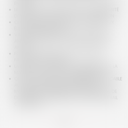
EN 2026
LE BAILLEUR FACE AU MUR DU TEMPS : L’ANTÉRIORITÉ
DES LOYERS COMME OBSTACLE À LA RÉSILIATION
QUELLES SONT LES CONDITIONS D'ÉLIGIBILITÉ AUX
ÉLECTIONS MUNICIPALES ?
VALEUR PROBANTE D’UN RAPPORT D’EXPERTISE
AMIABLE, LA COUR DE CASSATION PRÉCISE SON
ANALYSE
FONCTION PUBLIQUE : DE NOUVELLES RÈGLES
FACILITENT LA DISPONIBILITÉ
LA MARQUE QUI A TROP PLU : LA DÉCHÉANCE DE LA
MARQUE CITY STADE POUR DÉGÉNÉRESCENCE
QUEL EST LE RÉGIME DE LA PRESCRIPTION APPLICABLE
AUX ACTIONS DU PRENEUR FONDÉES SUR LE
MANQUEMENT DU BAILLEUR À SON OBLIGATION DE
DÉLIVRANCE CONFORME DANS LE CADRE D’UN BAIL
COMMERCIAL ?
<<
<
...
2
3
4
5
6
7
8
...
>
>>