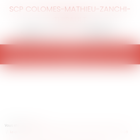
SCP COLOMES-MATHIEU-ZANCHI-
THIBAULT
Ouvrir
le
menu
Vous êtes ici :
Accueil
Le diagnostic du plomb obligatoire pour la location dès le 12 août 2008