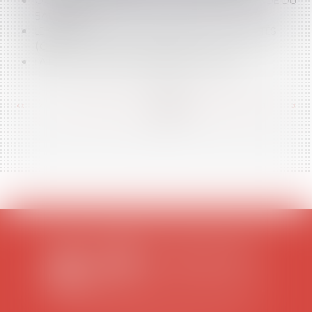
OCTROI D'UN CRÉDIT: DEVOIR DE MISE EN GARDE DU
BANQUIER
LE CORRESPONDANT INFORMATIQUE ET LIBERTÉS
(CIL)
LA LOI SUR LE SERVICE MINIMUM À L'ÉCOLE
<<
<
...
355
356
357
358
359
360
361
...
>
>>