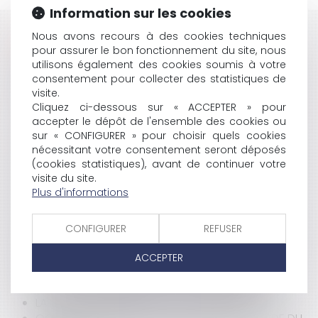
Information sur les cookies
Nous avons recours à des cookies techniques
HISTORIQUE
pour assurer le bon fonctionnement du site, nous
utilisons également des cookies soumis à votre
RENFORCEMENT DU CONTRÔLE DES CHÔMEURS
consentement pour collecter des statistiques de
LE PLAN DE REDRESSEMENT DES COMPTES DE LA
visite.
SÉCURITÉ SOCIALE
Cliquez ci-dessous sur « ACCEPTER » pour
LE DIAGNOSTIC DU PLOMB OBLIGATOIRE POUR LA
accepter le dépôt de l'ensemble des cookies ou
LOCATION DÈS LE 12 AOÛT 2008
sur « CONFIGURER » pour choisir quels cookies
LE DROIT AU LOGEMENT OPPOSABLE
nécessitant votre consentement seront déposés
LES NOUVELLES OBLIGATIONS EN MATIÈRE DE
(cookies statistiques), avant de continuer votre
SÉCURITÉ ROUTIÈRE
visite du site.
Plus d'informations
LES NOUVELLES OBLIGATIONS EN MATIÈRE DE
SÉCURITÉ ROUTIÈRE
LES NOUVELLES RÈGLES DU CONTRAT DE TRAVAIL
CONFIGURER
REFUSER
LA RÉFORME DU TEMPS DE TRAVAIL ADOPTÉE
TEMPÊTE SUR EBAY OU SIMPLE GRAIN PASSAGER ?
ACCEPTER
L'ASSOUPLISSEMENT DU DROIT DE PRÉEMPTION
ADOPTION DU PRINCIPE DE POLLUEUR-PAYEUR
LA LOI DE MODERNISATION DE L'ÉCONOMIE