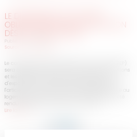
LE DIAGNOSTIC DU PLOMB
OBLIGATOIRE POUR LA LOCATION
DÈS LE 12 AOÛT 2008
Publié le :
05/08/2008
Source :
www.eurojuris.fr
Le constat de risques d'exposition au plomb (CREP)
sera obligatoire à partir du 12 août pour les locations
et les parties communes.Le constat de risque
d'exposition au plomb (CREP)En application de
l'article 22 de l'ordonnance du 8 juin 2005 relative au
logement et à la construction, ce diagnostic a été
rendu obligatoire afin de lutter contre le...
Lire la suite