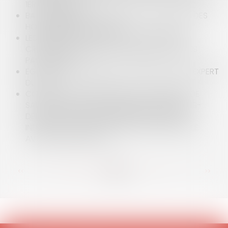
1ER JUILLET 2021 ?
BAIL COMMERCIAL : CONDITIONS D’EXIGIBILITÉ DES
HONORAIRES DE GESTION
LES PRINCIPALES NOUVEAUTÉS EN MATIÈRE DE
CRÉDITS ET DE RÉDUCTIONS D’IMPÔT POUR LES
PARTICULIERS
EGALITÉ PROFESSIONNELLE : PRÉCISIONS SUR L'EXPERT
DU CSE
CONTENTIEUX DISCIPLINAIRE DES PRATICIENS DE
SANTÉ : L'INTERDICTION POUR LES CHIRURGIENS-
DENTISTES DE TOUS PROCÉDÉS DIRECTS OU
INDIRECTS DE PUBLICITÉ N'EST PAS COMPATIBLE
AVEC LE DROIT DE L'UE
<<
<
...
66
67
68
69
70
71
72
...
>
>>