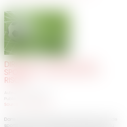
DIRIGEANT D’ASSOCIATION
SPORTIVE : UNE DISCIPLINE À
RISQUE
Auteur : LE BARS Matthieu
Publié le :
15/06/2021
Source :
www.eurojuris.fr
Dans un contexte "d'évolution profonde du monde
sportif et de son modèle économique", le droit du