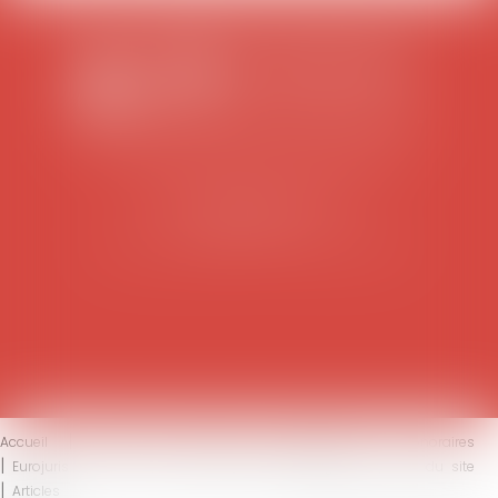
SCP COLOMES-MATHIEU-ZANCHI-THIBAULT
38 rue Jaillant Deschaînets
10000 TROYES
Tél : 03 25 73 29 46
-
Fax : 03 25 73 70 25
Accueil
Le cabinet
L'équipe
Compétences
Honoraires
Eurojuris
Actus
Contact
Mentions légales
Plan du site
Articles