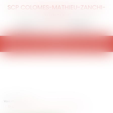
SCP COLOMES-MATHIEU-ZANCHI-
THIBAULT
Ouvrir
le
menu
Vous êtes ici :
Accueil
Dirigeant d’association sportive : une discipline à risque