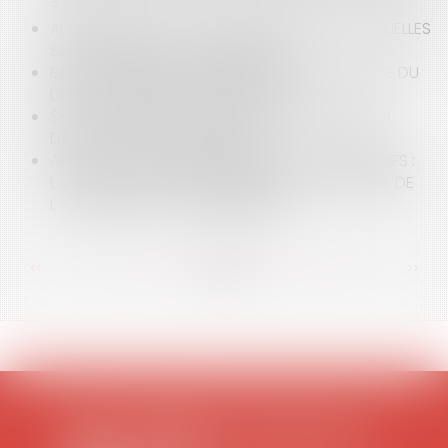
?
ABANDON DE POSTE : COMMENT RÉSISTER ? QUELLES
SOLUTIONS POUR L'EMPLOYEUR ?
BAIL COMMERCIAL : INDEMNISATION DE LA PERTE DU
DROIT AU MAINTIEN DANS LES LIEUX
SIGNATURE DU 1ER ACCORD SUR LE TÉLÉTRAVAIL
DANS LA FONCTION PUBLIQUE
ABUS DE POSITION DOMINANTE ET PRIX EXCESSIFS :
LA COUR DE CASSATION INVALIDE LA DOCTRINE DE
L’AUTORITÉ DE LA CONCURRENCE
<<
<
...
62
63
64
65
66
67
68
...
>
>>