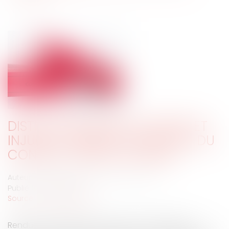
DISTINCTION ENTRE OUTRAGE ET
INJURE, LE RENDEZ-VOUS RATÉ DU
CONSEIL CONSTITUTIONNEL
Auteurs : Launay Clément, NAUX Christian
Publié le :
19/10/2021
Source :
www.eurojuris.fr
Rendue le 9 avril 2021, la décision n°2021-896 du