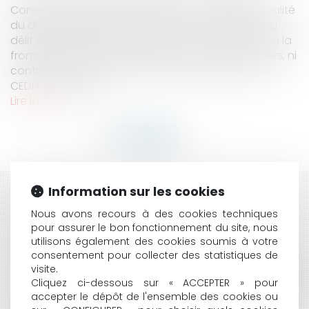
Conseil Constitutionnel confirme la constitutionnalité
du dispositif répressif applicable à l’outrage et au
délit de presse, lequel n’est donc, compte tenu de la
frontière étanche qui existerait entre les deux délits, ni
contraire à l’article 6 ni contraire à l’article 11 de la
CEDH. Toutefois, e...
Lire la suite
Information sur les cookies
HISTORIQUE
Nous avons recours à des cookies techniques
COVID ET SUSPENSION D’UN AGENT : LE CAS DE
pour assurer le bon fonctionnement du site, nous
utilisons également des cookies soumis à votre
L’ARRÊT MALADIE D’UN AGENT SOUMIS À
consentement pour collecter des statistiques de
L’OBLIGATION VACCINALE
visite.
L'AVOCAT MANDATAIRE SPORTIF ET L'AGENT SPORTIF
Cliquez ci-dessous sur « ACCEPTER » pour
: CHACUN CHEZ SOI ET LES SPORTIFS SERONT BIEN
accepter le dépôt de l'ensemble des cookies ou
REPRÉSENTÉS ?