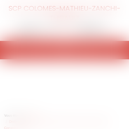
SCP COLOMES-MATHIEU-ZANCHI-
THIBAULT
Ouvrir
le
menu
Vous êtes ici :
Accueil
Distinction entre outrage et injure, le rendez-vous raté du Conseil
Constitutionnel