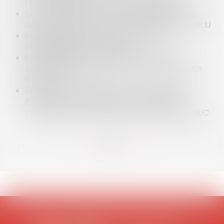
L'INDU : PRINCIPES ET LIMITES TEMPORELLES
SANCTION PÉNALE DE LA NON PUBLICATION DES
COMPTES SOCIAUX ET ACTION SOCIALE UT SINGULI
RESPONSABILITÉ DU DIAGNOSTIQUEUR ET
INDEMNISATION DU PRÉJUDICE
BAIL COMMERCIAL : IMPACT DES NOUVELLES
OBLIGATIONS LÉGALES SUR LA FIXATION DU LOYER
RENOUVELÉ
L’APPLICATION DES RÈGLES DE LA COMMANDE
PUBLIQUE EN MATIÈRE DE PASSATION D’UNE
CONVENTION D’OCCUPATION DU DOMAINE PUBLIC
<<
<
...
14
15
16
17
18
19
20
...
>
>>