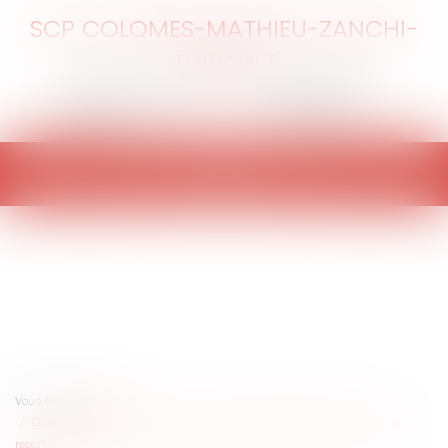
SCP COLOMES-MATHIEU-ZANCHI-
THIBAULT
Ouvrir
le
menu
Vous êtes ici :
Accueil
Distribution de dividendes : seule l’AGOA peut décider de distribuer le
report à nouveau