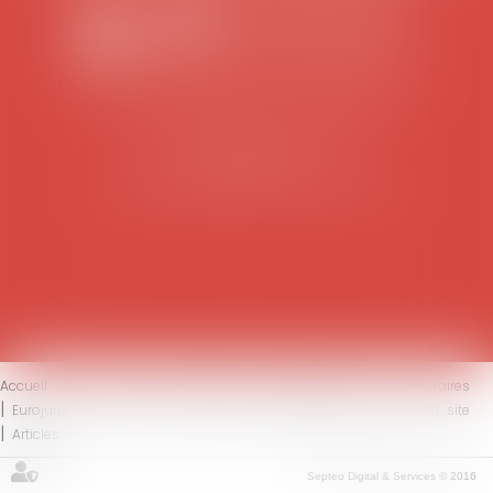
SCP COLOMES-MATHIEU-ZANCHI-THIBAULT
38 rue Jaillant Deschaînets
10000 TROYES
Tél : 03 25 73 29 46
-
Fax : 03 25 73 70 25
Accueil
Le cabinet
L'équipe
Compétences
Honoraires
Eurojuris
Actus
Contact
Mentions légales
Plan du site
Articles
Septeo Digital & Services © 2016