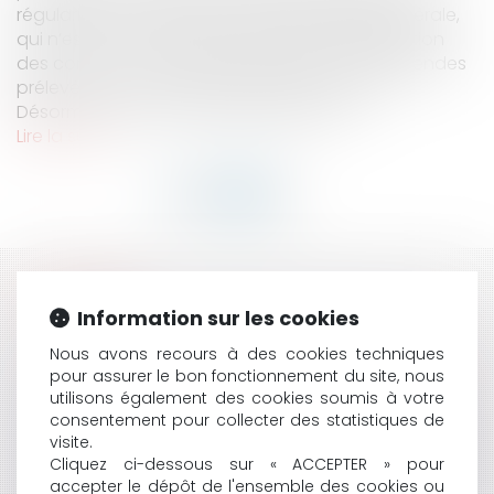
régularité de la décision d’une assemblée générale,
qui n’est pas l’assemblée générale d’approbation
des comptes, consistant à distribuer des dividendes
prélevés sur le compte de report à nouveau.
Désormais, seule l’assemblée générale...
Lire la suite
HISTORIQUE
Information sur les cookies
DISTRIBUTION DE DIVIDENDES : SEULE L’AGOA PEUT
Nous avons recours à des cookies techniques
DÉCIDER DE DISTRIBUER LE REPORT À NOUVEAU
pour assurer le bon fonctionnement du site, nous
CRÉANCE ET CONVENTION DE TRÉSORERIE : PAS DE
utilisons également des cookies soumis à votre
TRANSMISSION AUTOMATIQUE DE DETTES ENTRE
consentement pour collecter des statistiques de
SOCIÉTÉS D’UN MÊME GROUPE
visite.
DROIT DU CONJOINT ET SOCIÉTÉ : LA RENONCIATION
Cliquez ci-dessous sur « ACCEPTER » pour
TACITE À LA QUALITÉ D’ASSOCIÉ DOIT ÊTRE NON
accepter le dépôt de l'ensemble des cookies ou