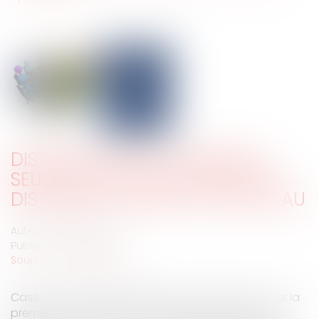
DISTRIBUTION DE DIVIDENDES :
SEULE L’AGOA PEUT DÉCIDER DE
DISTRIBUER LE REPORT À NOUVEAU
Auteur : PILLET Corinne
Publié le :
01/04/2025
Source :
www.eurojuris.fr
Cass. Com. 12 février 2025 Pourvoi n°23-11.410 Pour la
première fois, la Cour de cassation statue sur la