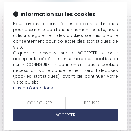
Information sur les cookies
Nous avons recours à des cookies techniques
HISTORIQUE
pour assurer le bon fonctionnement du site, nous
utilisons également des cookies soumis à votre
LE CONSEIL CONSTITUTIONNEL LIMITE LA RÉTENTION
consentement pour collecter des statistiques de
DE SÛRETÉ
visite.
CAISSE D'EPARGNE / MAHIEU: PROCÉDURE DE SAISIE
Cliquez ci-dessous sur « ACCEPTER » pour
accepter le dépôt de l'ensemble des cookies ou
IMMOBILIÈRE
sur « CONFIGURER » pour choisir quels cookies
LOI CARREZ: RÉUNION DE LOTS
nécessitant votre consentement seront déposés
LICENCIEMENT: INDEMNITÉ LÉGALE ET INDEMNITÉ
(cookies statistiques), avant de continuer votre
CONVENTIONNELLE
visite du site.
MARINAS: L'ETAT TAXE LE PLAN D'EAU COMME
Plus d'informations
IMMEUBLE BÂTI
UN DIVORCE EXPRESS OU LA
CONFIGURER
REFUSER
DÉSINSTITUTIONALISATION DU MARIAGE
EGALITÉ DE TRAITEMENT EN MATIÈRE D'EMPLOI
ACCEPTER
CONSTITUTION DU DÉLIT DE FAUX DIFFUSÉ PAR
INTERNET
PROCÉDURE CIVILE : DÉSISTEMENT ET PROCÉDURES