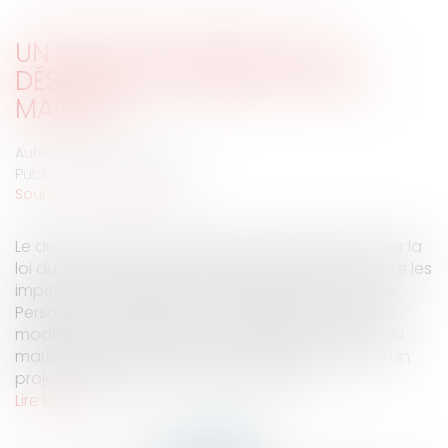
UN DIVORCE EXPRESS OU LA
DÉSINSTITUTIONALISATION DU
MARIAGE
Auteur : SILLARD & Associés
Publié le :
20/02/2008
Source :
www.eurojuris.fr
Le droit du divorce réformé consensuellement par la
loi du 26 mai 2004 avait largement pris en compte les
impératifs de simplicité et d’apaisement favorisé.
Personne n’imaginait à si court délai de nouvelles
modifications mettant à mal l’institution même du
mariage.Le divorce devant notaireC’est ainsi qu’un
projet de réforme entend délocaliser l...
Lire la suite