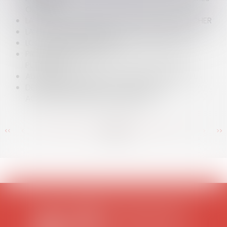
ORALES
LA RÉCIDIVE PÉNALISANTE OU LA DÉFENSE PLANCHER
LA CARTE JUDICIAIRE DÉFINITIVEMENT DESSINÉE
LOCATAIRES, LOUEZ LA LOI
PRIX ANORMALEMENT BAS ET COLLECTIVITÉS
PUBLIQUES
AUTORITÉ PARENTALE ET COUPLE HOMOSEXUEL
DEMANDE EN LIQUIDATION-PARTAGE ET
ACCEPTATION DE LA SUCCESSION
<<
<
...
365
366
367
368
369
370
371
...
>
>>