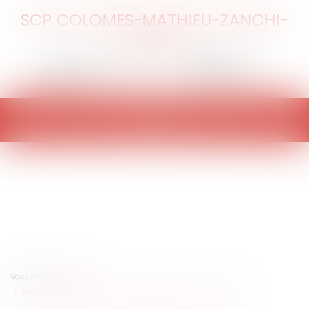
SCP COLOMES-MATHIEU-ZANCHI-
THIBAULT
Ouvrir
le
menu
Vous êtes ici :
Accueil
Un divorce express ou la désinstitutionalisation du mariage