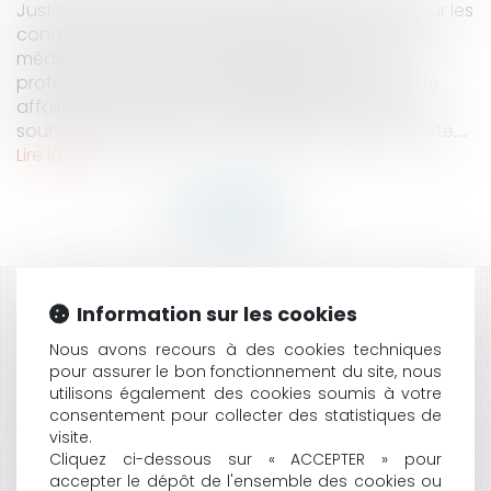
Justice de l’Union Européenne s’est prononcée sur les
conditions d’accès, par un patient, à son dossier
médical à la lumière des règles relatives à la
protection des données personnelles. Dans cette
affaire, qui se débute en Allemagne, un patient
souhaite engager la responsabilité de son dentiste....
Lire la suite
HISTORIQUE
Information sur les cookies
Nous avons recours à des cookies techniques
BAIL COMMERCIAL : INCENDIE ET CONSÉQUENCES DE
pour assurer le bon fonctionnement du site, nous
LA RESPONSABILITÉ DU PRENEUR
utilisons également des cookies soumis à votre
LA RESPONSABILITÉ DU FAIT DES PRODUITS
consentement pour collecter des statistiques de
DÉFECTUEUX N’EXCLUT PAS L’APPLICATION DE LA
visite.
RESPONSABILITÉ POUR CARENCE DOLOSIVE - LE CAS
Cliquez ci-dessous sur « ACCEPTER » pour
DE L'AFFAIRE MEDIATOR
accepter le dépôt de l'ensemble des cookies ou