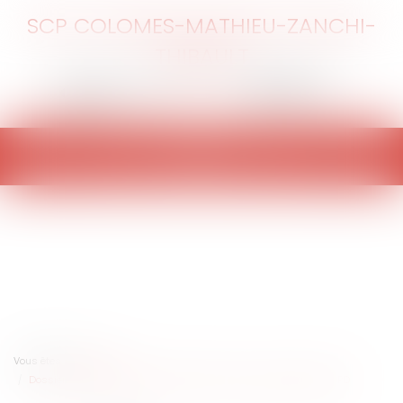
SCP COLOMES-MATHIEU-ZANCHI-
THIBAULT
Ouvrir
le
menu
Vous êtes ici :
Accueil
Dossier médical : gratuité et conditions d’accès au regard du RGPD