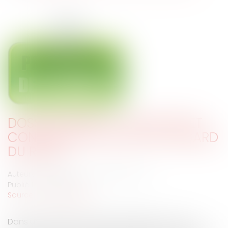
DOSSIER MÉDICAL : GRATUITÉ ET
CONDITIONS D’ACCÈS AU REGARD
DU RGPD
Auteurs : MEUNIER Flavien, SAMMIER Karen
Publié le :
13/11/2023
Source :
www.eurojuris.fr
Dans un arrêt du 26 octobre 2023[1], la Cour de