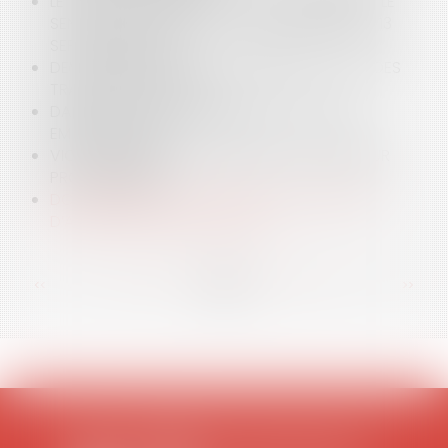
LE TEMPS DES CONGÉS PAYÉS : COMPRENDRE LE
SENS ET LA PORTÉE DE LA JURISPRUDENCE DU 13
SEPTEMBRE 2023
DEVIS NON SIGNÉ : DOIS-JE RÉGLER LE COÛT DES
TRAVAUX À L'ARTISAN ?
DANGERS DU BAIL COMMERCIAL ET DU BAIL
EMPHYTÉOTIQUE
VICES CACHÉS ET QUALIFICATION DE "VENDEUR
PROFESSIONNEL"
DOSSIER MÉDICAL : GRATUITÉ ET CONDITIONS
D’ACCÈS AU REGARD DU RGPD
<<
<
...
35
36
37
38
39
40
41
...
>
>>