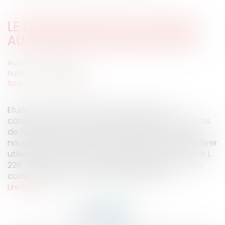
LE DROIT D'ACCÈS DE L'USAGER
AUX INFORMATIONS MÉDICALES
Auteur : DAURIAC Eric
Publié le :
05/12/2006
Source :
www.eurojuris.fr
Etude du nouveau droit des patientsNous
continuons par ce nouvel article sur le droit d'accès
de l’usager aux informations médicales l'étude du
nouveau droit des patients.Vous pourrez vous référer
utilement aux textes et documents suivants :article L.
226 - 13 et 226 - 14 du code pénalarticle 4 et 72 du
code de déontologie médicalearticle 1110 -...
Lire la suite