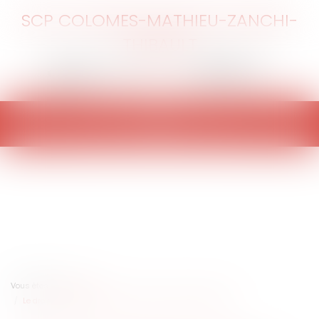
SCP COLOMES-MATHIEU-ZANCHI-
THIBAULT
Ouvrir
le
menu
Vous êtes ici :
Accueil
Le droit d'accès de l'usager aux informations médicales