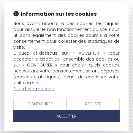
Information sur les cookies
HISTORIQUE
Nous avons recours à des cookies techniques
pour assurer le bon fonctionnement du site, nous
LE DÉSENDETTEMENT DES RAPATRIÉS D'ALGÉRIE
utilisons également des cookies soumis à votre
BOUCLIER FISCAL
consentement pour collecter des statistiques de
L'ARRÊT DE LA COUR DE CASSATION DU 7 JUILLET
visite.
2004
Cliquez ci-dessous sur « ACCEPTER » pour
LA SENTENCIA DE LA CORTE SUPREMA DEL 7 DE JULIO
accepter le dépôt de l'ensemble des cookies ou
DE 2004
sur « CONFIGURER » pour choisir quels cookies
nécessitant votre consentement seront déposés
L’AGENT COMMERCIAL ET LE CONTRAT D’AGENCE
(cookies statistiques), avant de continuer votre
COMMERCIALE
visite du site.
EL AGENTE COMERCIAL Y EL CONTRATO DE AGENCIA
Plus d'informations
COMERCIAL
LE BULLETIN DE PAIE
POURSUITE DES TRAVAUX APRÈS L'ANNULATION D'UN
CONFIGURER
REFUSER
PERMIS
ACCEPTER
LES INDUSTRIELS ET LA PUBLICITÉ
LA LOI ENGAGEMENT NATIONAL POUR LE LOGEMENT
(ENL)