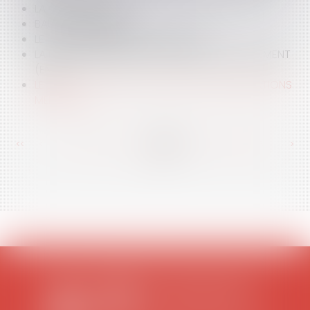
LA COPROPRIÉTÉ
BAUX COMMERCIAUX
LE PRENEUR D'UN BAIL COMMERCIAL
LA LOI ENGAGEMENT NATIONAL POUR LE LOGEMENT
(ENL)
LE DROIT D'ACCÈS DE L'USAGER AUX INFORMATIONS
MÉDICALES
<<
<
...
390
391
392
393
394
395
396
...
>
>>