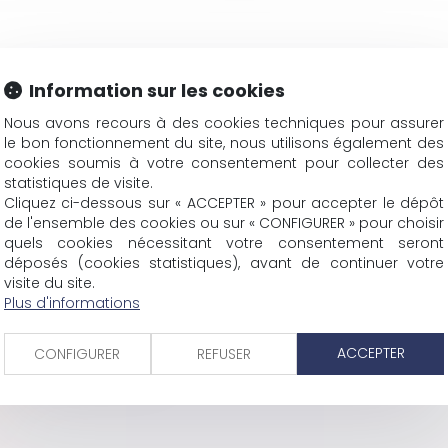
Information sur les cookies
Nous avons recours à des cookies techniques pour assurer
le bon fonctionnement du site, nous utilisons également des
cookies soumis à votre consentement pour collecter des
2006
statistiques de visite.
Cliquez ci-dessous sur « ACCEPTER » pour accepter le dépôt
de l'ensemble des cookies ou sur « CONFIGURER » pour choisir
quels cookies nécessitant votre consentement seront
déposés (cookies statistiques), avant de continuer votre
visite du site.
Plus d'informations
 ÉLECTROMAGNÉTIQUES
RCIAL INTERNATIONAL
ACCEPTER
CONFIGURER
REFUSER
NT