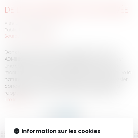
DE L'EAU PUBLIQUE À L'EAU PRIVÉE
Auteur : DROUINEAU Thomas
Publié le :
22/11/2007
Source :
www.eurojuris.fr
Dans un arrêt en date du 9 juillet 2007 la COUR
ADMINISTRATIVE D’APPEL de MARSEILLE vient de livrer
une solution qui, pour classique qu’elle est, n’en
mérite pas moins d’être régulièrement rappelée.De la
nature d'un contratSe prononçant dans un dossier
concernant la commune d’ALET-LES-BAINS, elle a
rappelé que, pour être qualifiée de convention...
Lire la suite
Information sur les cookies