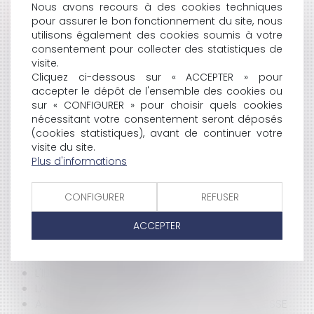
Nous avons recours à des cookies techniques
HISTORIQUE
pour assurer le bon fonctionnement du site, nous
utilisons également des cookies soumis à votre
VERS UNE RÉFORME DE LA LOI GALLAND
consentement pour collecter des statistiques de
UN NOUVEAU PLAN DE LUTTE CONTRE LES VIOLENCES
visite.
FAITES AUX FEMMES
Cliquez ci-dessous sur « ACCEPTER » pour
GOLDORAK TOUJOURS D'ATTAQUE
accepter le dépôt de l'ensemble des cookies ou
DE L'EAU PUBLIQUE À L'EAU PRIVÉE
sur « CONFIGURER » pour choisir quels cookies
A QUI DOIT ÊTRE ATTRIBUÉ LE DROIT AU BAIL?
nécessitant votre consentement seront déposés
(cookies statistiques), avant de continuer votre
APPRÉCIATION DE L'ANCIENNETÉ
visite du site.
NOTION D'INTÉRÊT SUFFISANT POUR PLAIDER AU NOM
Plus d'informations
DE LA COMMUNE
DÉTOURNEMENT DE FONDS PUBLICS : JACQUES
CHIRAC MIS EN EXAMEN
CONFIGURER
REFUSER
LAURENCE PARISOT PROPOSE DE SUPPRIMER LA
ACCEPTER
DURÉE LÉGALE DU TRAVAIL
CONVENTION COLLECTIVE ET BULLETIN DE PAIE
VERS UNE RÉFORME DE LA PAC
L'ILLÉGALITÉ DU PAIEMENT DES JOURS DE GRÈVE
LA JOURNÉE DE SOLIDARITÉ
AUTORISATION DE TRAVAUX N'EST PAS PROMESSE