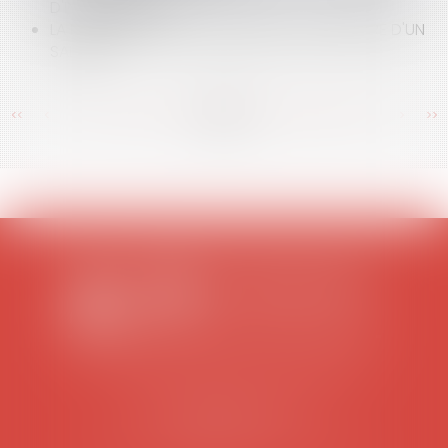
D'INDEMNISATION
LA PROCÉDURE DE LICENCIEMENT DISCIPLINAIRE D'UN
SALARIÉ
<<
<
...
374
375
376
377
378
379
380
...
>
>>
SCP COLOMES-MATHIEU-ZANCHI-THIBAULT
38 rue Jaillant Deschaînets
10000 TROYES