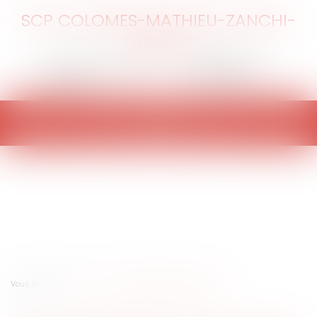
SCP COLOMES-MATHIEU-ZANCHI-
THIBAULT
Ouvrir
le
menu
Vous êtes ici :
Accueil
De l'eau publique à l'eau privée