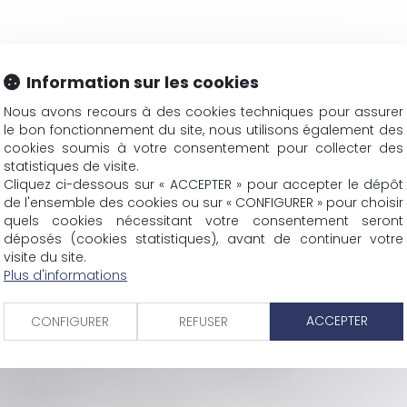
Information sur les cookies
Nous avons recours à des cookies techniques pour assurer
le bon fonctionnement du site, nous utilisons également des
cookies soumis à votre consentement pour collecter des
ARANTIES ACCORDÉES PAR UN VENDEUR DANS UNE CESSION DE
statistiques de visite.
VÉRITABLE CHANGEMENT DE PARADIGME
Cliquez ci-dessous sur « ACCEPTER » pour accepter le dépôt
de l'ensemble des cookies ou sur « CONFIGURER » pour choisir
NSPERCE LA POLITIQUE DE LA VILLE
quels cookies nécessitant votre consentement seront
TRASBOURGEOISE
déposés (cookies statistiques), avant de continuer votre
 ÊTRE PUBLIÉ?
visite du site.
Plus d'informations
QUIN
PARIS
SÉES?
ACCEPTER
CONFIGURER
REFUSER
RQUES ET LES COLLECTIVITÉS TERRITORIALES
ZONE CONSTRUCTIBLE?
HE MEMBRE PAR UN ANCIEN SALARIÉ LICENCIÉ
ISPENSABLE