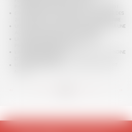
PUBLICATION DE L’INDEX DE L’ÉGALITÉ
PROFESSIONNELLE 2019, IL N’EST PAS TROP TARD !
L'ACTION DES COLLECTIVITÉS POUR LA DÉFENSE DES
ZONAGES DU PLU : LA SAISINE DU JUGE JUDICIAIRE
UNE DONATION DE BIENS DE LA COMMUNAUTÉ À UNE
ASSOCIATION PEUT-ELLE ÊTRE ANNULÉE ?
LA PORTÉE JURIDIQUE DU DIAGNOSTIC DE
PERFORMANCE ÉNERGÉTIQUE
L’ARRONDI SOLIDAIRE, CE PETIT RUISSEAU À L’ORIGINE
D’UNE GRANDE RIVIÈRE
LOCATAIRES, BAILLEURS : LES SUITES DU RAPPORT
NOGAL
<<
<
...
91
92
93
94
95
96
97
...
>
>>