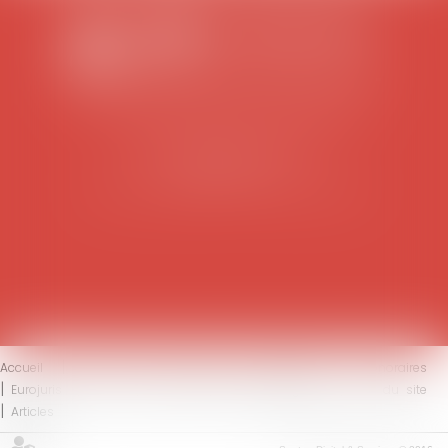
SCP COLOMES-MATHIEU-ZANCHI-THIBAULT
38 rue Jaillant Deschaînets
10000 TROYES
Tél : 03 25 73 29 46
-
Fax : 03 25 73 70 25
Accueil
Le cabinet
L'équipe
Compétences
Honoraires
Eurojuris
Actus
Contact
Mentions légales
Plan du site
Articles