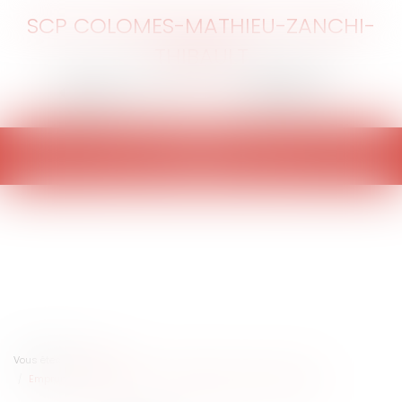
SCP COLOMES-MATHIEU-ZANCHI-
THIBAULT
Ouvrir
le
menu
Vous êtes ici :
Accueil
Emprunt : utile rappel sur la charge de la preuve du paiement