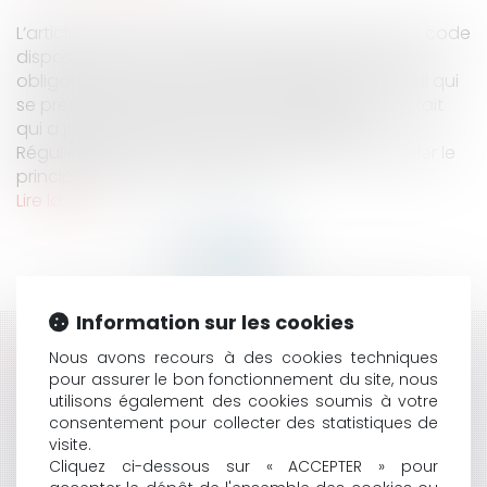
L’article 1315 du Code civil devenu 1353 du même code
dispose que celui qui réclame l’exécution d’une
obligation doit la prouver. Réciproquement, celui qui
se prétend libéré doit justifier le paiement ou le fait
qui a produit l’extinction de son obligation.
Régulièrement, la Cour de cassation doit rappeler le
principe issu de cet article car...
Lire la suite
Information sur les cookies
HISTORIQUE
Nous avons recours à des cookies techniques
pour assurer le bon fonctionnement du site, nous
POLICE ADMINISTRATIVE : LE CE SUSPEND UN ARRÊTÉ
utilisons également des cookies soumis à votre
ANTI-SUPPORTERS
consentement pour collecter des statistiques de
visite.
BAIL D’HABITATION : QUELLES SONT LES RÈGLES
Cliquez ci-dessous sur « ACCEPTER » pour
APPLICABLES EN MATIÈRE DE CONGÉ DONNÉ PAR LE