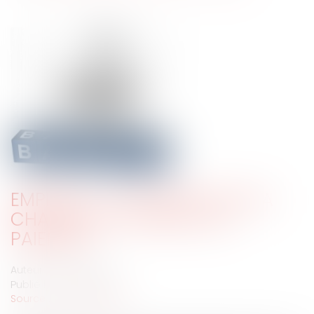
EMPRUNT : UTILE RAPPEL SUR LA
CHARGE DE LA PREUVE DU
PAIEMENT
Auteur : BACLE Florent
Publié le :
01/03/2020
Source :
www.eurojuris.fr