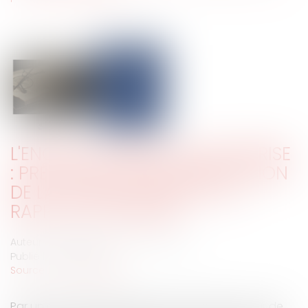
L'ENQUÊTE INTERNE EN ENTREPRISE
: PRÉCISIONS SUR L'APPRÉCIATION
DE LA VALEUR PROBANTE DU
RAPPORT D'ENQUÊTE
Auteur : MARCHESSEAU LUCAS Magalie
Publié le :
10/11/2025
Source :
www.eurojuris.fr
Par un arrêt du 18 juin 2025 (n°23-19.022), la Cour de