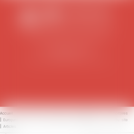
SCP COLOMES-MATHIEU-ZANCHI-THIBAULT
38 rue Jaillant Deschaînets
10000 TROYES
Tél : 03 25 73 29 46
-
Fax : 03 25 73 70 25
Accueil
Le cabinet
L'équipe
Compétences
Honoraires
Eurojuris
Actus
Contact
Mentions légales
Plan du site
Articles