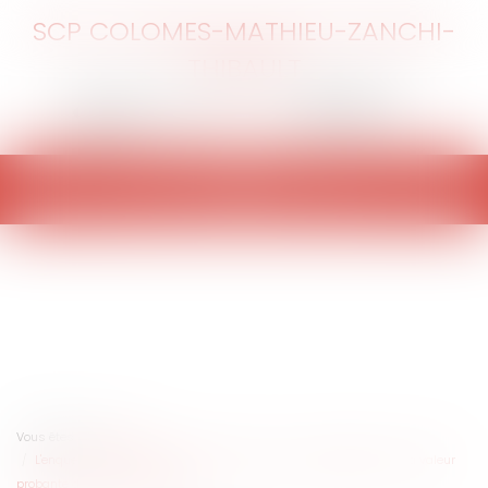
SCP COLOMES-MATHIEU-ZANCHI-
THIBAULT
Ouvrir
le
menu
Vous êtes ici :
Accueil
L'enquête interne en entreprise : précisions sur l'appréciation de la valeur
probante du rapport d'enquête