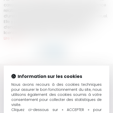
cassation poursuit l’élaboration de sa jurisprudence
relative aux enquêtes internes menées à la suite
d’une dénonciation de harcèlement moral ou sexuel.
Elle y précise la valeur probante du rapport
d’enquête lorsqu’il est invoqué pour justifier un
licenciement disciplinaire. La Haute jur...
Lire la suite
HISTORIQUE
Information sur les cookies
DÉPLAFONNEMENT DU LOYER RENOUVELÉ ET RÉGIME
Nous avons recours à des cookies techniques
pour assurer le bon fonctionnement du site, nous
D’ÉTALEMENT DU NOUVEAU LOYER COMMERCIAL
utilisons également des cookies soumis à votre
MALADIE PROFESSIONNELLE IMPUTABLE AU SERVICE :
consentement pour collecter des statistiques de
L’INDEMNISATION DES PRÉJUDICES
visite.
EXTRAPATRIMONIAUX N’IMPLIQUE PAS DE NOUVELLE
Cliquez ci-dessous sur « ACCEPTER » pour
APPRÉCIATION DU LIEN ENTRE LA MALADIE ET LE