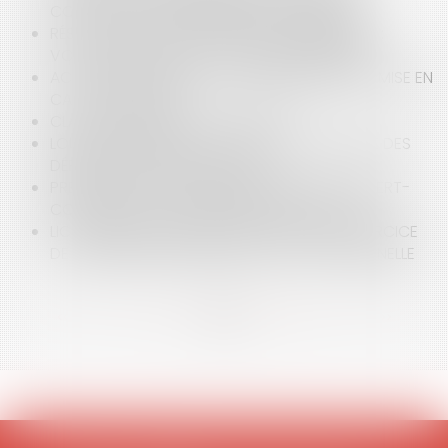
CONSTITUE UN DÉNIGREMENT COMMERCIAL
RÉSOLUTION POST-MORTEM DES FUNÉRAILLES :
VOLONTÉ DU DÉFUNT ET PERSONNE QUALIFIÉE
ACTION INDIVIDUELLE DU COPROPRIÉTAIRE ET MISE EN
CAUSE DU SYNDIC
CLAUSE DE PRÉCIPUT ET PARTAGE
LOUEURS EN MEUBLÉ : ATTENTION À LA PREUVE DES
DÉPENSES PROFESSIONNELLES !
PRESCRIPTION DE LA RESPONSABILITÉ DE L’EXPERT-
COMPTABLE : LE DÉLAI BUTOIR DE VINGT ANS
LICENCIEMENT DISCIPLINAIRE FONDÉ SUR L’EXERCICE
DE LA LIBERTÉ RELIGIEUSE DANS LA VIE PERSONNELLE
<<
<
...
5
6
7
8
9
10
11
...
>
>>