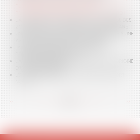
PUBLICATION DE L’INDEX DE L’ÉGALITÉ
PROFESSIONNELLE 2019, IL N’EST PAS TROP TARD !
L'ACTION DES COLLECTIVITÉS POUR LA DÉFENSE DES
ZONAGES DU PLU : LA SAISINE DU JUGE JUDICIAIRE
UNE DONATION DE BIENS DE LA COMMUNAUTÉ À UNE
ASSOCIATION PEUT-ELLE ÊTRE ANNULÉE ?
LA PORTÉE JURIDIQUE DU DIAGNOSTIC DE
PERFORMANCE ÉNERGÉTIQUE
L’ARRONDI SOLIDAIRE, CE PETIT RUISSEAU À L’ORIGINE
D’UNE GRANDE RIVIÈRE
LOCATAIRES, BAILLEURS : LES SUITES DU RAPPORT
NOGAL
<<
<
...
91
92
93
94
95
96
97
...
>
>>