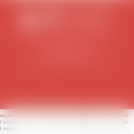
SCP COLOMES-MATHIEU-ZANCHI-THIBAULT
38 rue Jaillant Deschaînets
10000 TROYES
Tél : 03 25 73 29 46
-
Fax : 03 25 73 70 25
Accueil
Le cabinet
L'équipe
Compétences
Honoraires
Eurojuris
Actus
Contact
Mentions légales
Plan du site
Articles