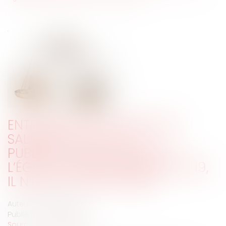
ENTREPRISES D’AU MOINS 50
SALARIÉS : CALCUL ET
PUBLICATION DE L’INDEX DE
L’ÉGALITÉ PROFESSIONNELLE 2019,
IL N’EST PAS TROP TARD !
Auteur : BASILIEN Marie
Publié le :
26/02/2020
Source :
www.eurojuris.fr