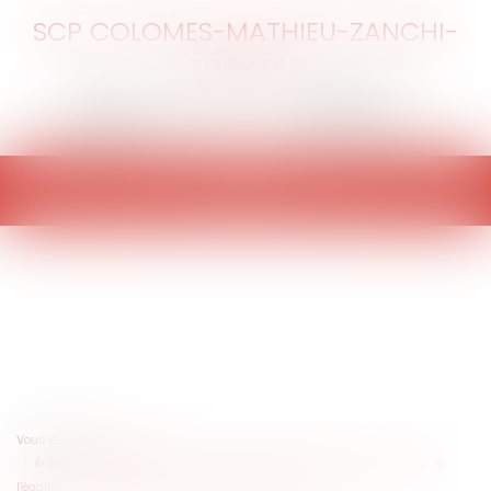
SCP COLOMES-MATHIEU-ZANCHI-
THIBAULT
Ouvrir
le
menu
Vous êtes ici :
Accueil
Entreprises d’au moins 50 salariés : calcul et publication de l’Index de
l’égalité professionnelle 2019, il n’est pas trop tard !