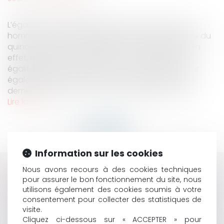
L’égalité professionnelle entre les femmes et les
hommes a été déclarée grande cause nationale du
quinquennat par le Président de la République. En
effet, malgré la consécration du principe d’une
égalité de rémunération pour un travail de valeur
égale entre les hommes et les femmes en 1973, il
demeure 9% d’écarts de salaire injustifiés entre...
Lire la suite
Information sur les cookies
Nous avons recours à des cookies techniques
HISTORIQUE
pour assurer le bon fonctionnement du site, nous
utilisons également des cookies soumis à votre
POLICE ADMINISTRATIVE : LE CE SUSPEND UN ARRÊTÉ
consentement pour collecter des statistiques de
ANTI-SUPPORTERS
visite.
BAIL D’HABITATION : QUELLES SONT LES RÈGLES
Cliquez ci-dessous sur « ACCEPTER » pour