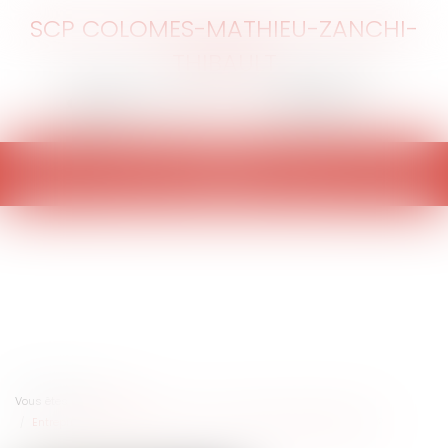
SCP COLOMES-MATHIEU-ZANCHI-
THIBAULT
Ouvrir
le
menu
Vous êtes ici :
Accueil
Entreprises : quelles solutions en cas de difficultés de paiement ?