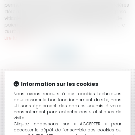
permettant de faire face à des situations financières
délicates. Au titre de ces outils juridiques, l’entreprise
viticole peut avoir recours aux délais judiciaires de
paiement (1/3), au mandat ad hoc, (2/3) ou encore
au règlement amia...
Lire la suite
HISTORIQUE
Information sur les cookies
LANCEURS D’ALERTE : PRÉCISIONS SUR LE CONTRÔLE
Nous avons recours à des cookies techniques
DU JUGE
pour assurer le bon fonctionnement du site, nous
utilisons également des cookies soumis à votre
MARCHÉS PUBLICS D’ASSURANCE : POSSIBILITÉ POUR
consentement pour collecter des statistiques de
LA PERSONNE PUBLIQUE D’IMPOSER LA POURSUITE DU
visite.
CONTRAT PENDANT LA DURÉE NÉCESSAIRE À LA
Cliquez ci-dessous sur « ACCEPTER » pour
PASSATION D’UN NOUVEAU MARCHÉ
accepter le dépôt de l'ensemble des cookies ou
RÉSEAUX SOCIAUX : QUE VA CHANGER L’ENTRÉE EN