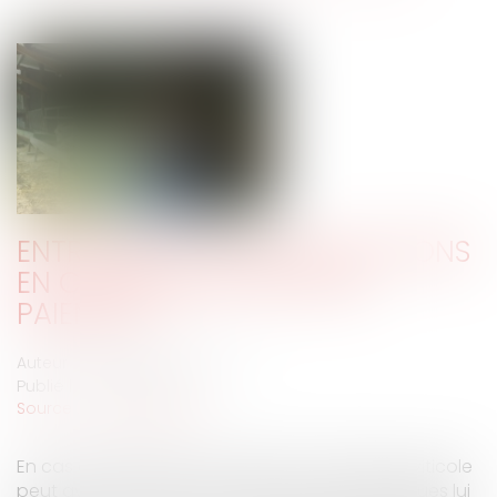
ENTREPRISES : QUELLES SOLUTIONS
EN CAS DE DIFFICULTÉS DE
PAIEMENT ?
Auteur : GAUCHER-PIOLA Alexis
Publié le :
08/09/2023
Source :
www.eurojuris.fr
En cas de difficultés de paiement, l’entreprise viticole
peut avoir recours à de nombreux outils juridiques lui