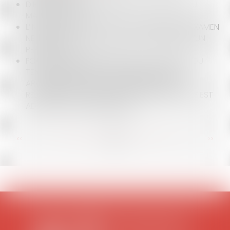
DIFFICULTÉS DES ENTREPRISES : LE RECOURS AU
MANDAT AD HOC
L’INJONCTION DU JUGE DE PROCÉDER AU RÉEXAMEN
NE PERMET PAS, À ELLE SEULE, LA NAISSANCE D’UN
PERMIS TACITE
FOOTBALL : L’INTERDICTION DE « TOUT SIGNE OU
TENUE MANIFESTANT OSTENSIBLEMENT UNE
APPARTENANCE POLITIQUE, PHILOSOPHIQUE,
RELIGIEUSE OU SYNDICALE » ÉDICTÉE PAR LA FFF EST
ADAPTÉE ET PROPORTIONNÉE
<<
<
...
38
39
40
41
42
43
44
...
>
>>