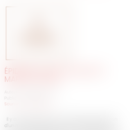
ÉPIDÉMIE, FORCE MAJEURE ET
MARCHÉ PUBLIC
Auteur : DROUINEAU Thomas
Publié le :
18/03/2020
Source :
www.eurojuris.fr
​Il y a heureusement peu d'exemples d'annulation
d'un marché public en raison d'une épidémie. En