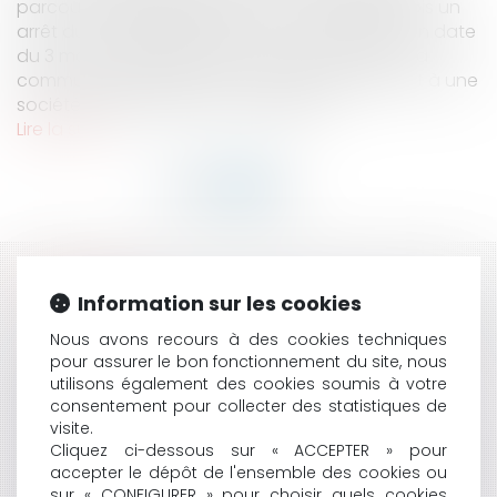
parcourant la jurisprudence, on trouve toutefois un
arrêt du conseil d'État inédit au recueil Lebon en date
du 3 mars 2010 rendu sous le numéro 323076. La
commune de Garges-lès-Gonesse demandait à une
société l'indemnisation du préjudice l...
Lire la suite
HISTORIQUE
Information sur les cookies
LES CONTRAINTES NE SONT PAS DES JUGEMENTS …ET
Nous avons recours à des cookies techniques
SONT DONC SOUMISES À LA PRESCRIPTION
pour assurer le bon fonctionnement du site, nous
TRIENNALE !
utilisons également des cookies soumis à votre
EXÉCUTION DES MARCHÉS PUBLICS EN CETTE
consentement pour collecter des statistiques de
visite.
PÉRIODE DE CONFINEMENT : QUELQUES CONSEILS
Cliquez ci-dessous sur « ACCEPTER » pour
AUX MAÎTRES D'OEUVRE
accepter le dépôt de l'ensemble des cookies ou
QUI EST TITULAIRE DU BAIL SIGNÉ POUR LE COMPTE
sur « CONFIGURER » pour choisir quels cookies