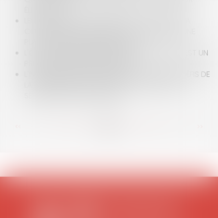
ÉLECTORAL
LES PRATICIENS DE SANTÉ FACE À L'ÉCHEC DE LA
CONCILIATION ORGANISÉE DANS LE CADRE D'UNE
PLAINTE DÉPOSÉE PAR UN PATIENT
L'OCCUPATION DOMANIALE À TITRE ONÉREUX EST UN
PRINCIPE (PRESQUE) INTANGIBLE
L'INTERVENTION DES ARCHITECTES DANS LES DÉFIS DE
LA TRANSITION ÉCOLOGIQUE : L'EFFICACITÉ AU
SERVICE DES COLLECTIVITÉS
<<
<
...
89
90
91
92
93
94
95
...
>
>>