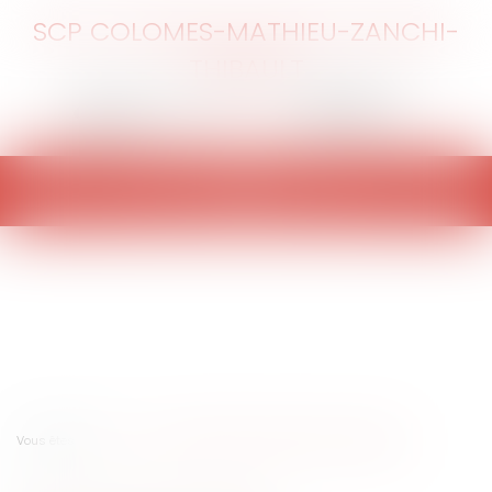
SCP COLOMES-MATHIEU-ZANCHI-
THIBAULT
Ouvrir
le
menu
Vous êtes ici :
Accueil
Épidémie, force majeure et marché public