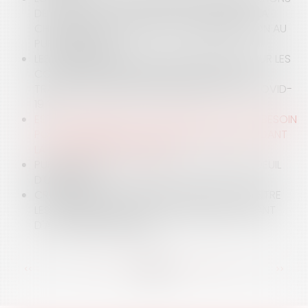
DE RETRAIT DES CONTENUS ILLICITES MISES À LA
CHARGE DES ACTEURS DE LA COMMUNICATION AU
PUBLIC EN LIGNE
LES CONSÉQUENCES DU CHÔMAGE PARTIEL SUR LES
CONGÉS, SUR LE SALAIRE, SUR LE CONTRAT DE
TRAVAIL ...QUELLES PARTICULARITÉS AVEC LE COVID-
19 ?
EST-IL NÉCESSAIRE DE JUSTIFIER D’UN ÉTAT DE BESOIN
POUR OBTENIR UNE PENSION ALIMENTAIRE PENDANT
LA PROCÉDURE DE DIVORCE ?
PUBLICATION DE LA LOI SUR LE CONGÉ POUR DEUIL
D'UN ENFANT
CRITÈRES DE RECEVABILITÉ DES RECOURS CONTRE
LES DOCUMENTS DE PORTÉE GÉNÉRALE ÉMANANT
D'AUTORITÉS PUBLIQUES
<<
<
...
77
78
79
80
81
82
83
...
>
>>