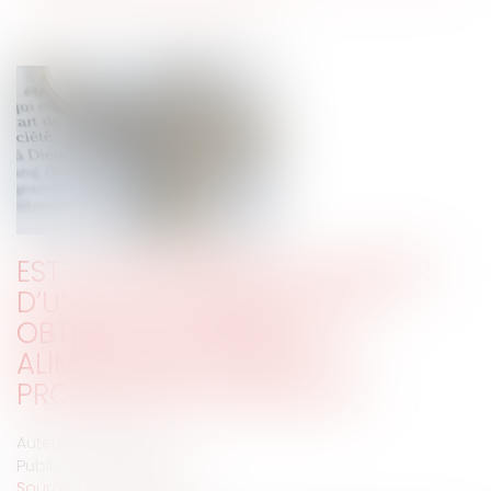
EST-IL NÉCESSAIRE DE JUSTIFIER
D’UN ÉTAT DE BESOIN POUR
OBTENIR UNE PENSION
ALIMENTAIRE PENDANT LA
PROCÉDURE DE DIVORCE ?
Auteur : BLEIN Paul
Publié le :
02/09/2020
Source :
www.eurojuris.fr