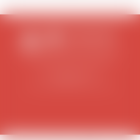
SCP COLOMES-MATHIEU-ZANCHI-THIBAULT
38 rue Jaillant Deschaînets
10000 TROYES
Tél : 03 25 73 29 46
-
Fax : 03 25 73 70 25