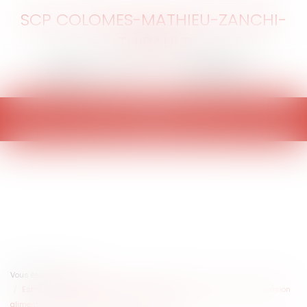
SCP COLOMES-MATHIEU-ZANCHI-
THIBAULT
Ouvrir
le
menu
Vous êtes ici :
Accueil
Est-il nécessaire de justifier d’un état de besoin pour obtenir une pension
alimentaire pendant la procédure de divorce ?