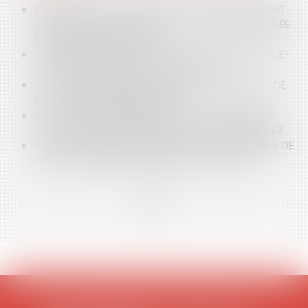
RÉVOCATION D’UN GÉRANT : LA LETTRE INFORMANT
UN DIRIGEANT QUE SA RÉVOCATION EST ENVISAGÉE
DOIT-ELLE ÊTRE MOTIVÉE ?
SE BLESSER EN RELEVANT UN SCOOTER CONSTITUE-
T-IL UN ACCIDENT DE LA CIRCULATION ?
VIOLENCES AU SEIN DE LA FAMILLE : LES APPORTS DE
LA LOI DU 28 DÉCEMBRE 2019
ATTENTION AU RISQUE DE NE PAS DÉCLARER SON
SOUS-TRAITANT : LE RAPPEL DE LA CJUE À MÉDITER
APPLICATION IMMÉDIATE DES NOUVELLES FORMES DE
CONGÉ AUX BAUX ANTÉRIEURS À LA LOI PINEL
<<
<
...
96
97
98
99
100
101
102
...
>
>>