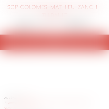
SCP COLOMES-MATHIEU-ZANCHI-
THIBAULT
Ouvrir
le
menu
Vous êtes ici :
Accueil
L'exploitation des domaines skiables et les enseignements d'une
délégation de service public