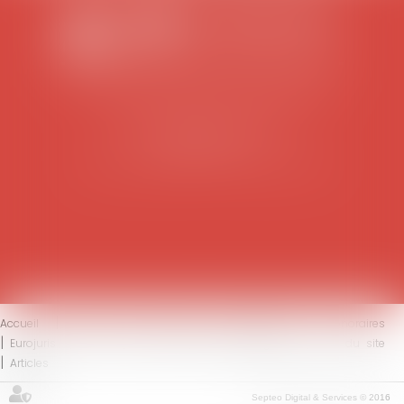
SCP COLOMES-MATHIEU-ZANCHI-THIBAULT
38 rue Jaillant Deschaînets
10000 TROYES
Tél : 03 25 73 29 46
-
Fax : 03 25 73 70 25
Accueil
Le cabinet
L'équipe
Compétences
Honoraires
Eurojuris
Actus
Contact
Mentions légales
Plan du site
Articles
Septeo Digital & Services © 2016