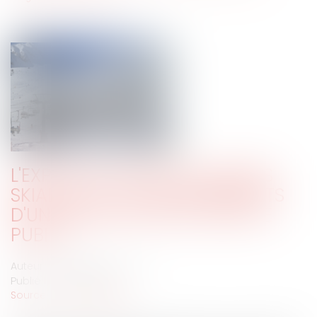
L'EXPLOITATION DES DOMAINES
SKIABLES ET LES ENSEIGNEMENTS
D'UNE DÉLÉGATION DE SERVICE
PUBLIC
Auteur : DROUINEAU Thomas
Publié le :
08/01/2020
Source :
www.eurojuris.fr