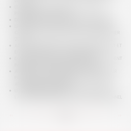
LOYERS
LE SALARIÉ PEUT-IL PARTIR EN CONGÉS SANS
PRÉVENIR SON EMPLOYEUR ?
DÉFINITION DE LA NOTION DE SOUS-TRAITANCE
LE RESPECT DU DROIT À L’IMAGE DES ENFANTS :
QUELS SONT LES APPORTS DE LA LOI DU 19 FÉVRIER
2024 ?
ACTIVITÉS DÉCLARÉES, LORSQUE TERRASSEMENT ET
ENROCHEMENTS NE SE CONFONDENT PAS
DEVOIR DE CONSEIL ET D'INFORMATION DE L'AGENT
IMMOBILIER, VERS UNE RIGUEUR ACCRUE
ABSENCE DE RESPONSABILITÉ DU TRANSPORTEUR
POUR UN VOL DE MARCHANDISES DANS UN LIEU
APPAREMMENT INVIOLABLE
LES COMÉDIES ROMANTIQUES FACE AU DROIT :
L'ARNACOEUR, BRISEUR DE COUPLE PROFESSIONNEL
<<
<
...
32
33
34
35
36
37
38
...
>
>>