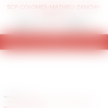
SCP COLOMES-MATHIEU-ZANCHI-
THIBAULT
Ouvrir
le
menu
Vous êtes ici :
Accueil
Exposition à un médicament : la confirmation de la réparation d’un
dommage à causes multiples