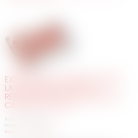
EXPOSITION À UN MÉDICAMENT :
LA CONFIRMATION DE LA
RÉPARATION D’UN DOMMAGE À
CAUSES MULTIPLES
Auteur : FARAH Manel
Publié le :
26/02/2024
Source :
www.eurojuris.fr