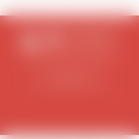
SCP COLOMES-MATHIEU-ZANCHI-THIBAULT
38 rue Jaillant Deschaînets
10000 TROYES
Tél : 03 25 73 29 46
-
Fax : 03 25 73 70 25