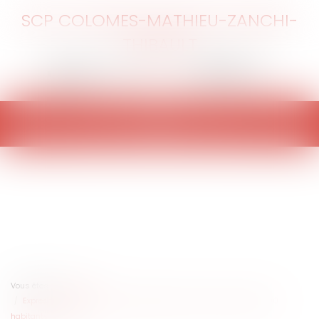
SCP COLOMES-MATHIEU-ZANCHI-
THIBAULT
Ouvrir
le
menu
Vous êtes ici :
Accueil
Expression des groupes minoritaires dans les communes de 1 000
habitants et plus