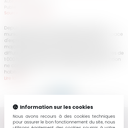
Auteur : PORCHET Thomas
Publié le :
13/11/2020
Source :
www.eurojuris.fr
Depuis le dernier renouvellement des conseils
municipaux des mois de mars et juin 2020, un espace
d'expression des élus n'appartenant pas à la
majorité doit être réservé, dans les supports de
diffusion d'information municipale des communes de
1 000 habitants et plus. Auparavant, cette obligation
ne concernait que les communes de 3 500
habitants...
Lire la suite
Information sur les cookies
Nous avons recours à des cookies techniques
HISTORIQUE
pour assurer le bon fonctionnement du site, nous
utilisons également des cookies soumis à votre