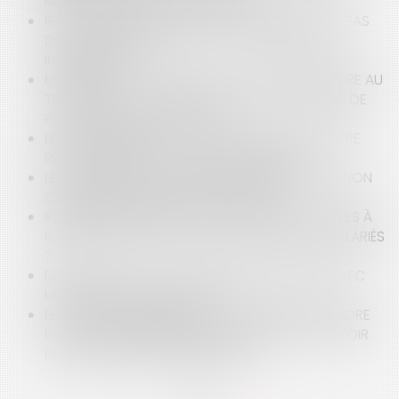
MEUBLÉ : LE LIQUIDATEUR ÉPINGLÉ
RESPONSABILITÉ DE L’AVOCAT : QUAND IL N’Y A PAS
DE CHANCE PERDUE, IL N’Y A PAS DE PRÉJUDICE
INDEMNISABLE
ENTREPRISES : ORGANISEZ-VOUS POUR SURVIVRE AU
TEMPS DE LA COVID AVEC LES APC (ACCORDS DE
PERFORMANCE COLLECTIVE) !
LES HONORAIRES DE L'AVOCAT DOIVENT-ILS ÊTRE
RÉGLÉS MÊME EN CAS DE MANQUEMENTS ?
LES CONSÉQUENCES D’UNE DEMANDE DE PRÊT NON
CONFORME À LA PROMESSE DE VENTE
RÈGLEMENT INTÉRIEUR : QUELLES SONT LES RÈGLES À
RESPECTER AFIN QU'IL SOIT OPPOSABLE AUX SALARIÉS
?
DIFFAMATION : EST-IL POSSIBLE DE DIFFAMER AVEC
UN SIMPLE LIEN HYPERTEXTE ?
LES VISITES PRÉALABLES À LA VENTE DANS LE CADRE
DES SAISIES IMMOBILIÈRES POURRONT-ELLES AVOIR
LIEU MALGRÉ LE RECONFINEMENT ?