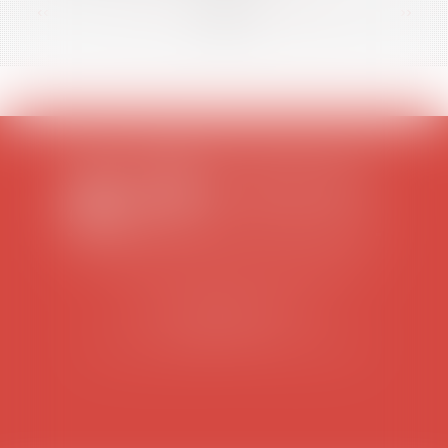
<<
<
...
75
76
77
78
79
80
81
...
>
>>
SCP COLOMES-MATHIEU-ZANCHI-THIBAULT
38 rue Jaillant Deschaînets
10000 TROYES
Tél : 03 25 73 29 46
-
Fax : 03 25 73 70 25