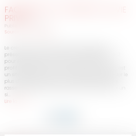
FACEBOOK ET L'ATTEINTE À LA VIE
PRIVÉE
Publié le :
06/12/2007
Source :
www.eurojuris.fr
Le créateur de Facebook, Mark Zuckerberg, a
présenté ses excuses mercredi 5 décembre 2007
pour être allé trop loin dans la recherche du
profit.Modification du service BeaconFacebook est
un site web de réseau social destiné à rassembler le
plus d'utilisateurs dans le monde.En juillet 2007, il
rassemblait le plus grand nombre d’inscrits pour un
si...
Lire la suite