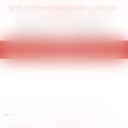
SCP COLOMES-MATHIEU-ZANCHI-
THIBAULT
Ouvrir
le
menu
Vous êtes ici :
Accueil
Facebook et l'atteinte à la vie privée