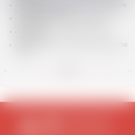
ABSENCE DE RESPONSABILITÉ POUR CONTREFAÇON
DU PROPRIÉTAIRE DU JDD
JOURNÉE INTERNATIONALE DES PERSONNES
HANDICAPÉES
RÉPARATION DES CONSÉQUENCES DE L'ALÉA
THÉRAPEUTIQUE
DÉCISION SUR LA CAPACITÉ D'UNE PERSONNE À ÊTRE
TÉMOIN
<<
<
...
372
373
374
375
376
377
378
...
>
>>