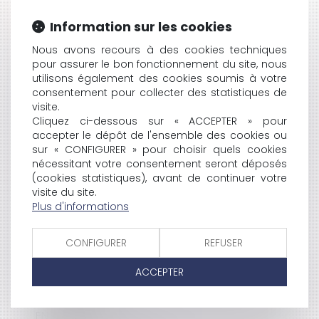
HISTORIQUE
Information sur les cookies
L'IVG MÉDICAMENTEUSE POURRA SE FAIRE EN
Nous avons recours à des cookies techniques
pour assurer le bon fonctionnement du site, nous
PASSANT PAR UN PLANNING FAMILIAL
utilisons également des cookies soumis à votre
EXIGIBILITÉ DE L'INDEMNITÉ CONVENTIONNELLE DE
consentement pour collecter des statistiques de
LICENCIEMENT
visite.
L'INTERDICTION DE CHANGEMENT DE DESTINATION
Cliquez ci-dessous sur « ACCEPTER » pour
DANS UN PLU
accepter le dépôt de l'ensemble des cookies ou
PROCÉDURE EUROPÉENNE D'INJONCTION DE PAYER
sur « CONFIGURER » pour choisir quels cookies
FACEBOOK ET L'ATTEINTE À LA VIE PRIVÉE
nécessitant votre consentement seront déposés
REPRISE DES ENGAGEMENTS PAR LES FONDATEURS
(cookies statistiques), avant de continuer votre
LE NOUVEAU CODE DU TRAVAIL
visite du site.
LA CEDH RECONNAÎT LE DROIT À LA PROCRÉATION
Plus d'informations
ASSISTÉE POUR UN DÉTENU
LA PROCÉDURE EUROPÉENNE D'INJONCTION DE
CONFIGURER
REFUSER
PAYER
MODÈLE DE MANDAT DE PROTECTION FUTURE SOUS
ACCEPTER
SEING PRIVÉ FIXÉ
L'AUTORITÉ DES MAISONS D'ENCHÈRES ASSIGNE EBAY
EN JUSTICE