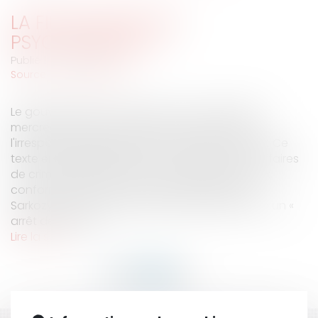
LA FIN DU NON-LIEU
PSYCHIATRIQUE ?
Publié le :
07/11/2007
Source :
www.eurojuris.fr
Le gouvernement a transmis au Conseil d'Etat,
mercredi, son avant-projet de loi attendu sur
l'irresponsabilité pénale des malades mentaux. Ce
texte entend interdire tout non-lieu dans les affaires
de crimes perpétrés par des malades mentaux,
conformément à ce qu’a demandé Nicolas
Sarkozy.Une nouvelle procédure aboutissant à un «
arrêt de culpabi...
Lire la suite