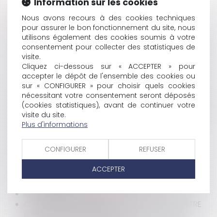
Information sur les cookies
HISTORIQUE
Nous avons recours à des cookies techniques
pour assurer le bon fonctionnement du site, nous
ALCOOL ET DROGUE AU VOLANT
utilisons également des cookies soumis à votre
PRISE EN COMPTE DES TRAJETS DOMICILE/CLIENTS
consentement pour collecter des statistiques de
DANS LA DURÉE DU TRAVAIL
visite.
COMMENT AFFICHER UN PERMIS DE CONSTRUIRE
Cliquez ci-dessous sur « ACCEPTER » pour
TACITE?
accepter le dépôt de l'ensemble des cookies ou
sur « CONFIGURER » pour choisir quels cookies
POINT SUR LA RÉFORME DES INSTITUTIONS
nécessitant votre consentement seront déposés
LA LOYAUTÉ DANS LE PRÊT À LA CONSOMMATION
(cookies statistiques), avant de continuer votre
L'INTERPRÉTATION DU RÈGLEMENT PAR LES JUGES DU
visite du site.
FOND
Plus d'informations
TVA IMMOBILIÈRE APRÈS PERMIS D'AMÉNAGER
RÉFORME DES RETRAITES : AUCUN AUTRE
CONFIGURER
REFUSER
AMÉNAGEMENT NE SERA PROPOSÉ
LE NOUVEAU PERMIS DE CONSTRUIRE "VALANT
ACCEPTER
DIVISION"
L'INJUSTICE PÉNALE
LA FIN DU NON-LIEU PSYCHIATRIQUE ?
CINQ DÉPUTÉS UMP MENACENT DE VOTER CONTRE
LE BUDGET DE LA JUSTICE