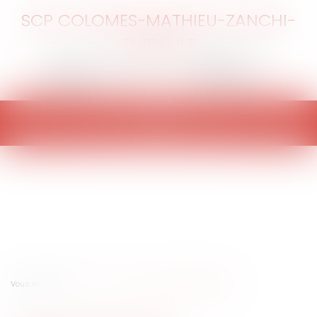
SCP COLOMES-MATHIEU-ZANCHI-
THIBAULT
Ouvrir
le
menu
Vous êtes ici :
Accueil
La fin du non-lieu psychiatrique ?