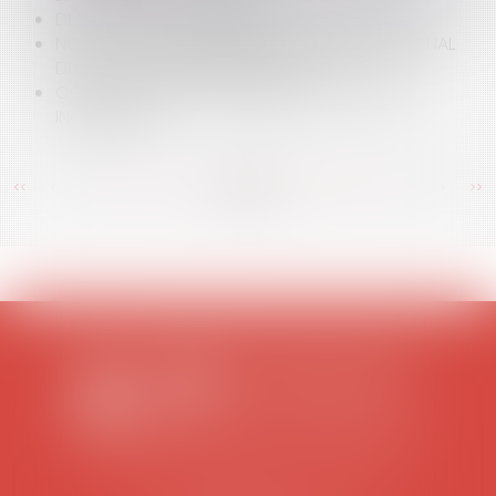
DES ALLÉGATIONS EN LIBERTÉ TRÈS SURVEILLÉE
NOUVEAU TRAITÉ EUROPÉEN : LE BUREAU NATIONAL
DU PS « VA VOTER POUR LE OUI »
CONTENTIEUX ET RESPONSABILITÉ DU RISQUE
INONDATION
<<
<
...
375
376
377
378
379
380
381
...
>
>>
SCP COLOMES-MATHIEU-ZANCHI-THIBAULT