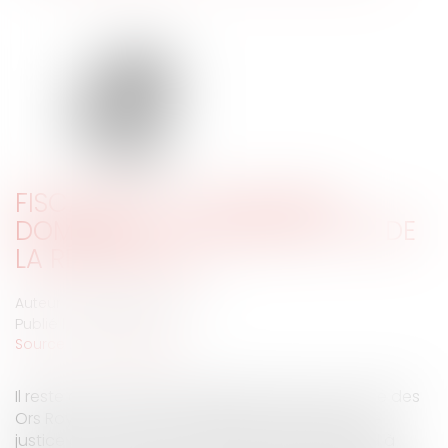
FISCALITÉ ET OCCUPATION
DOMANIALE : CHAMBORD FAIT DE
LA RÉSISTANCE !
Auteur : DROUINEAU Thomas
Publié le :
08/12/2020
Source :
www.eurojuris.fr
Il reste à Chambord le délicieux parfum suranné des
Ors Royaux. L'on sait que plusieurs décisions de
justice ont opposé la commune de Chambord à