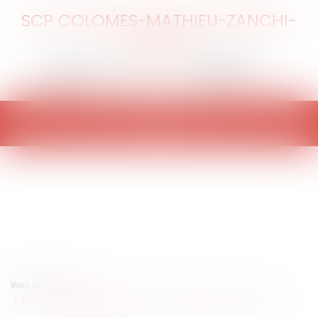
SCP COLOMES-MATHIEU-ZANCHI-
THIBAULT
Ouvrir
le
menu
Vous êtes ici :
Accueil
Fiscalité et occupation domaniale : Chambord fait de la résistance !