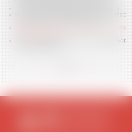
POUR SOUSCRIPTION AU CAPITAL DES PME
L'OCCUPATION DOMANIALE AU DÉFI DU COVID-19
DU FACULTATIF AU PROVISOIRE OU LA VARIABILITÉ DE
L’OPPOSABILITÉ DE LA PUBLICITÉ FONCIÈRE
FISCALITÉ ET OCCUPATION DOMANIALE : CHAMBORD
FAIT DE LA RÉSISTANCE !
MON CONTRAT CONTIENT UNE CLAUSE D’ARBITRAGE
: DOIS-JE PANIQUER ?
<<
<
...
73
74
75
76
77
78
79
...
>
>>