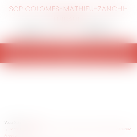
SCP COLOMES-MATHIEU-ZANCHI-
THIBAULT
Ouvrir
le
menu
Vous êtes ici :
Accueil
La fixation de la rémunération d’un gérant d’EURL peut-elle être postérieure
à son versement ?