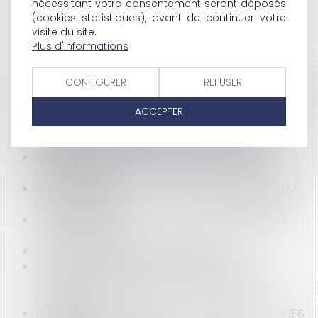
D’EURL PEUT-ELLE ÊTRE POSTÉRIEURE À SON
nécessitant votre consentement seront déposés
VERSEMENT ?
(cookies statistiques), avant de continuer votre
ACTION EN RECHERCHE DE PATERNITÉ : MODE
visite du site.
Plus d'informations
D'EMPLOI
GARANTIE À PREMIÈRE DEMANDE OU
CAUTIONNEMENT ? ATTENTION À LA RÉDACTION
CONFIGURER
REFUSER
DISTINCTION ENTRE RECLASSEMENT ET CHANGEMENT
D'AFFECTATION
ACCEPTER
REPORT DE L’ADJUDICATION EN CAS D’APPEL DU
JUGEMENT ORDONNANT LA VENTE FORCÉE
BAISSE DU COÛT DU TRAVAIL EN 2019 ? QUELS
CHANGEMENTS ?
LA LOI DE FINANCES POUR 2019 : AMÉNAGEMENT DU
PACTE DUTREIL
COMMENT AIDER LES COLLECTIVITÉS À BÉNÉFICIER
DES AIDES D'ÉTAT ?
TAUX ACCIDENT DU TRAVAIL "BUREAU"
INAPTITUDE : REPRISE DU PAIEMENT DU SALAIRE
JUSQU’À LA PRÉSENTATION DE LA LETTRE DE
LICENCIEMENT
LE RÉFÉRENT « HARCÈLEMENT » DANS LES ENTREPRISES