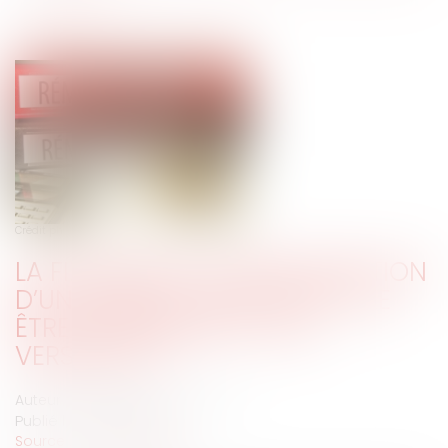
Crédit photo : © fotodo-fotolia.com
LA FIXATION DE LA RÉMUNÉRATION
D’UN GÉRANT D’EURL PEUT-ELLE
ÊTRE POSTÉRIEURE À SON
VERSEMENT ?
Auteur : Delahousse Christophe
Publié le :
05/03/2019
Source :
www.eurojuris.fr