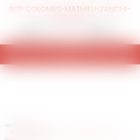
SCP COLOMES-MATHIEU-ZANCHI-
THIBAULT
Ouvrir
le
menu
Vous êtes ici :
Accueil
Fonction publique et don de congé à un collègue aidant un proche
handicapé ou dépendant