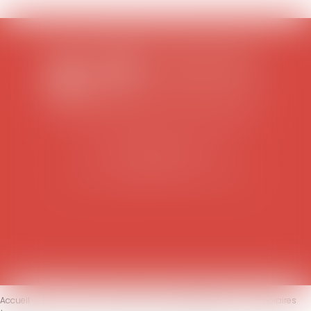
SCP COLOMES-MATHIEU-ZANCHI-THIBAULT
38 rue Jaillant Deschaînets
10000 TROYES
Tél : 03 25 73 29 46
-
Fax : 03 25 73 70 25
Accueil
Le cabinet
L'équipe
Compétences
Honoraires