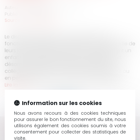
Auteur : VARRON CHARRIER Capucine
Publié le :
20/11/2018
Source :
www.eurojuris.fr
Le dispositif permettant aux agents des trois
fonctions publiques de faire don de tout ou partie de
leurs jours de congé au profit d’un collègue dont un
enfant est gravement malade a été élargi : il est
désormais possible de donner des jours à un
collègue « aidant » d’une personne handicapée ou
en perte d’autonomie. La loi du 9 mai 2014 avait...
Lire la suite
Information sur les cookies
Nous avons recours à des cookies techniques
pour assurer le bon fonctionnement du site, nous
utilisons également des cookies soumis à votre
HISTORIQUE
consentement pour collecter des statistiques de
visite.