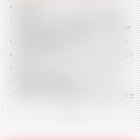
APPROPRIATION PAR LA COMMUNE DE TERRAINS
DÉLAISSÉS
ARTISANS : CÉDEZ OU REPRENEZ UNE ENTREPRISE
FACILEMENT, GRÂCE À LA BOURSE NATIONALE POUR
ENTREPRENDRE DANS L’ARTISANAT
LE PROGRAMME ACTION CŒUR DE VILLE ENTRE EN
PHASE OPÉRATIONNELLE
RESPONSABILITÉ DE L’AGENT IMMOBILIER RÉDACTEUR
D’ACTES
LA LOI SUR LES VIOLENCES SEXISTES ET SEXUELLES :
QUELLES NOUVEAUTÉS ?
DISSIMULATION D’UN CUMUL D’EMPLOIS PAR LE
SALARIÉ : QUELLE SANCTION ?
FACEBOOK ET LA LIBERTÉ D’EXPRESSION DES SALARIÉS
<<
<
...
112
113
114
115
116
117
118
...
>
>>