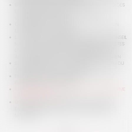
INFRACTION À LA LÉGISLATION RELATIVE AUX SOLDES
ET ENTREPRISES LIÉES PAR UN CONTRAT DE
COMMISSION-AFFILIATION
QUELLES SONT LES CONDITIONS DE RÉVOCATION
D'UN DIRIGEANT DE SOCIÉTÉ ?
LA SECTION DES ASSURANCES SOCIALES DU CONSEIL
NATIONAL DE L'ORDRE DES CHIRURGIENS-DENTISTES
DOIT MOTIVER SA DÉCISION EN PRÉCISANT LES
ANOMALIES RELEVÉES À L'ENCONTRE DU PRATICIEN
BAIL COMMERCIAL ET CLAUSE D'INDEXATION : FIN DU
TANGO DE LA COUR DE CASSATION
PROCÉDURE DE MISE EN SÉCURITÉ : LE CONSTAT
PRÉALABLE DE L’ÉTAT DE PÉRIL
UN FORFAIT ANNUEL EN JOURS N'EST PAS SYNONYME
DE LIBERTÉ TOTALE
OCCUPATION DU DOMAINE PUBLIC ET FRAIS DE
DÉPLACEMENT DES RÉSEAUX : LA DÉCISION DU 31
MARS 2022