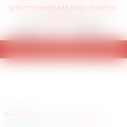
SCP COLOMES-MATHIEU-ZANCHI-
THIBAULT
Ouvrir
le
menu
Vous êtes ici :
Accueil
Un forfait annuel en jours n'est pas synonyme de liberté totale