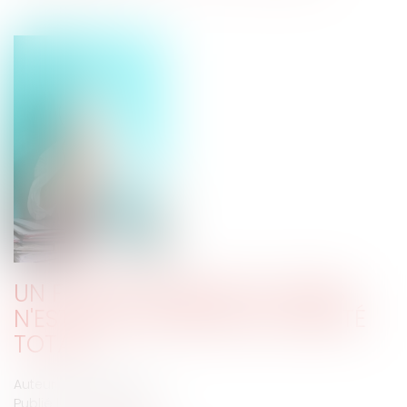
UN FORFAIT ANNUEL EN JOURS
N'EST PAS SYNONYME DE LIBERTÉ
TOTALE
Auteur : NIGON Audrey
Publié le :
13/04/2022