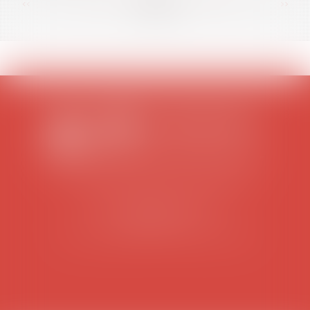
<<
<
...
56
57
58
59
60
61
62
...
>
>>
SCP COLOMES-MATHIEU-ZANCHI-THIBAULT
38 rue Jaillant Deschaînets
10000 TROYES
Tél : 03 25 73 29 46
-
Fax : 03 25 73 70 25