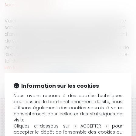
Source :
www.eurojuris.fr
Voici donc un fournisseur qui, au motif qu’il exécute
son obligation de conseil et d’information à l’égard
d’un entrepreneur qui n’est pas son co-contractant
de surcroît, mais insuffisamment qualifié pour
procéder seul à la mise en œuvre, se voit affubler de
la qualité de maître d’œuvre, redevable en tant que
tel de la garantie décennale des con...
Lire la suite
Information sur les cookies
Nous avons recours à des cookies techniques
pour assurer le bon fonctionnement du site, nous
utilisons également des cookies soumis à votre
HISTORIQUE
consentement pour collecter des statistiques de
visite.
BAIL COMMERCIAL ET IMPAYÉS DE LOYER : COMMENT
Cliquez ci-dessous sur « ACCEPTER » pour
METTRE EN OEUVRE LA CLAUSE RÉSOLUTOIRE ?
accepter le dépôt de l'ensemble des cookies ou