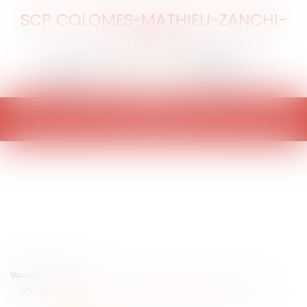
SCP COLOMES-MATHIEU-ZANCHI-
THIBAULT
Ouvrir
le
menu
Vous êtes ici :
Accueil
Un fournisseur peut-il se voir appliquer la qualité de constructeur ?