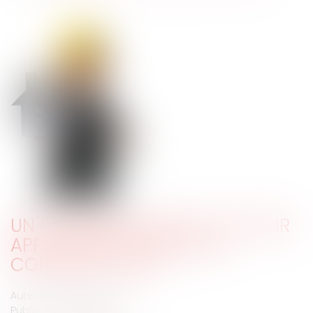
UN FOURNISSEUR PEUT-IL SE VOIR
APPLIQUER LA QUALITÉ DE
CONSTRUCTEUR ?
Auteur : GAUVIN Ludovic
Publié le :
26/03/2018