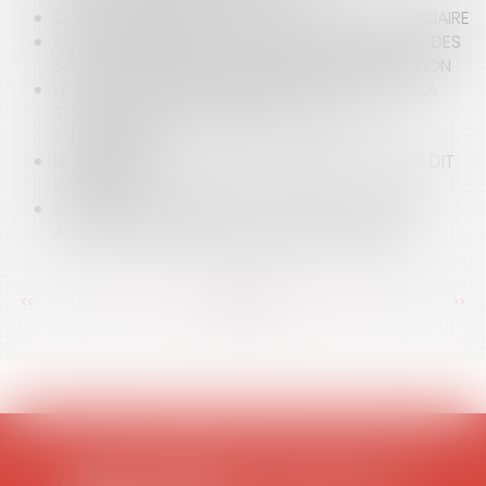
QUELQUES PRÉCISIONS SUR LA RÉCEPTION JUDICIAIRE
PRÉCISIONS SUR LE POUVOIR D'OFFICE DU JUGE DES
SAISIES IMMOBILIÈRES EN MATIÈRE DE PRESCRIPTION
LE DROIT PROPRE DU DÉBITEUR DE CONTESTER LA
TRANSACTION AUTORISÉE PAR LE JUGE
COMMISSAIRE
LE BIEN VENDU DOIT ÊTRE CONFORME À CE QUE DIT
L’ANNONCE
CONTRAT DE FRANCHISE : QUE FAUT-IL SAVOIR
AVANT DE S'ENGAGER ? QUELS AVANTAGES ?
<<
<
...
124
125
126
127
128
129
130
...
>
>>