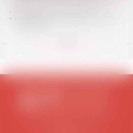
CIVIL
DES SD AUX SCOT, DES POS AUX PLU
LA NOUVELLE LOI POUR LE DÉVELOPPEMENT DE LA
CONCURRENCE
<<
<
...
366
367
368
369
370
371
372
...
>
>>
SCP COLOMES-MATHIEU-ZANCHI-THIBAULT
38 rue Jaillant Deschaînets