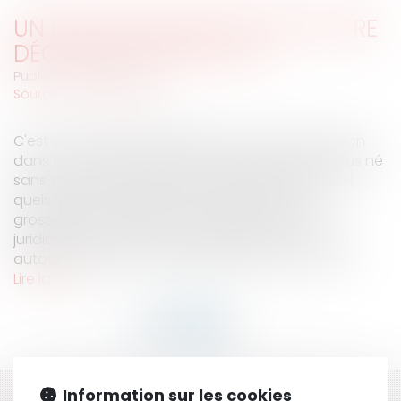
UN FŒTUS NÉ SANS VIE PEUT ÊTRE
DÉCLARÉ À L'ÉTAT CIVIL
Publié le :
08/02/2008
Source :
www.eurojuris.fr
C'est ce qui a été décidé par la Cour de cassation
dans trois arrêts rendus le 6 février 2008: un fœtus né
sans vie peut désormais être déclaré à l'état civil,
quels que soient son poids et la durée de la
grossesse.Une décision qui comble un vide
juridiqueEn comblant le vide juridique qui existait
autour de ces enfants décédés in utero, la Cour...
Lire la suite
Information sur les cookies