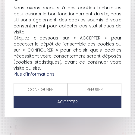
HISTORIQUE
Nous avons recours à des cookies techniques
pour assurer le bon fonctionnement du site, nous
NOUVEAU BOUCLIER FISCAL
utilisons également des cookies soumis à votre
EXPULSION DES PARTIES COMMUNES?
consentement pour collecter des statistiques de
RÉFLEXION SUR LE DROIT À L'INFORMATION EN MATIÈRE
visite.
SPORTIVE
Cliquez ci-dessous sur « ACCEPTER » pour
SURFACE DU LOT ET CALCUL?
accepter le dépôt de l'ensemble des cookies ou
DE L'OBLIGATION DU DÉPÔT EN PRÉSENCE D'UN SEUL
sur « CONFIGURER » pour choisir quels cookies
CRÉANCIER
nécessitant votre consentement seront déposés
L'ACQUÉREUR INDEMNISÉ D'UN PRÉJUDICE DOIT
(cookies statistiques), avant de continuer votre
PAYER LE SOLDE DU PRIX
visite du site.
RÉFORME DES AUTORISATIONS D'URBANISME
Plus d'informations
PÔLES DE L’INSTRUCTION : ENFIN DES PRÉCISIONS
RÉGLEMENTAIRES!
CONFIGURER
REFUSER
LA FUSION ANPE-UNEDIC
LA SUSPENSION DE L'EXÉCUTION PROVISOIRE DES
ACCEPTER
DÉCISIONS DU JEX
COMPÉTENCE INTERNATIONALE JURIDICTIONNELLE ET
VENTE DU CHAT PERSAN
DEMANDE DE VENTE AMIABLE ET EXPERTISE
UN FŒTUS NÉ SANS VIE PEUT ÊTRE DÉCLARÉ À L'ÉTAT