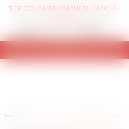
SCP COLOMES-MATHIEU-ZANCHI-
THIBAULT
Ouvrir
le
menu
Vous êtes ici :
Accueil
Un fœtus né sans vie peut être déclaré à l'état civil