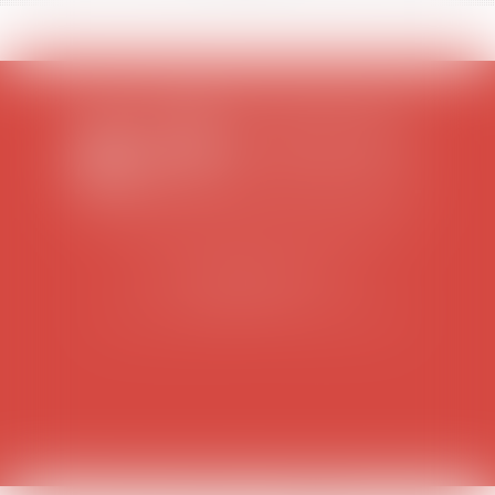
SCP COLOMES-MATHIEU-ZANCHI-THIBAULT
38 rue Jaillant Deschaînets
10000 TROYES
Tél : 03 25 73 29 46
-
Fax : 03 25 73 70 25