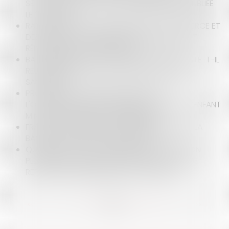
SELARL À UNE SPFPL : RÉPONSE MINISTÉRIELLE PUBLIÉE
LE 21.08.2025
RADIATION D’OFFICE DU REGISTRE DU COMMERCE ET
DES SOCIÉTÉS : COMMENT ÉVITER L’IMPASSE ET
RÉINSCRIRE VOTRE ENTREPRISE ?
BAIL COMMERCIAL ET COVID : LE PRENEUR RESTE-T-IL
REDEVABLE DE SON LOYER PENDANT LA CRISE
SANITAIRE ?
PROCÉDURE D’ASSISTANCE ÉDUCATIVE :
L'OBLIGATION D’ENTRETIEN INDIVIDUEL AVEC L’ENFANT
MINEUR CAPABLE DE DISCERNEMENT
FRAUDE AU PRÉSIDENT : LA RESPONSABILITÉ DE LA
BANQUE PEUT-ELLE ÊTRE ENGAGÉE ?
QUELLES SONT LES CONDITIONS DE L’ADOPTION
PLÉNIÈRE D’UN ENFANT NÉ D’UNE PMA EN CAS DE
REFUS DE RECONNAISSANCE CONJOINTE ?
<<
<
...
7
8
9
10
11
12
13
...
>
>>