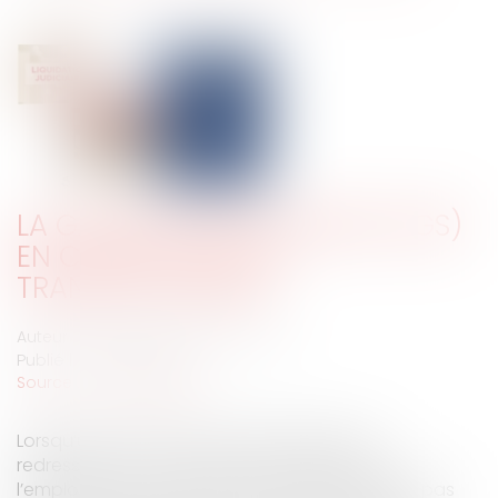
LA GARANTIE DES SALAIRES (AGS)
EN CAS DE FAILLITES
TRANSNATIONALES
Auteur : BLANC DE LA NAULTE Agathe
Publié le :
22/09/2025
Source :
www.eurojuris.fr
Lorsqu’une procédure de sauvegarde, de
redressement ou de liquidation judiciaire de
l’employeur est ouverte et que l’employeur n’a pas