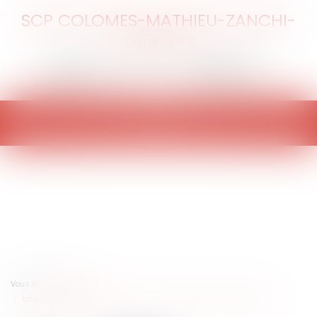
SCP COLOMES-MATHIEU-ZANCHI-
THIBAULT
Ouvrir
le
menu
Vous êtes ici :
Accueil
La garantie des salaires (AGS) en cas de faillites transnationales