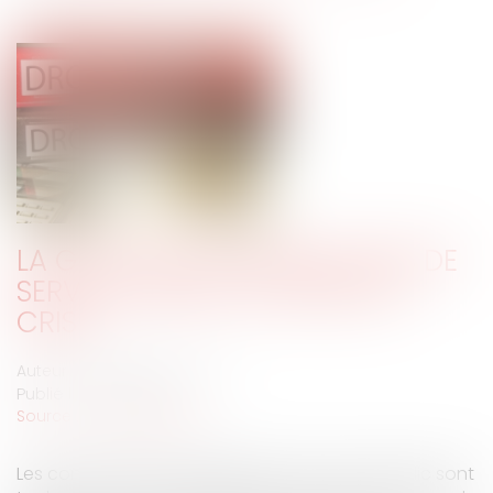
LA GESTION DES DÉLÉGATIONS DE
SERVICE PUBLIC EN TEMPS DE
CRISE
Auteur : DROUINEAU Thomas
Publié le :
09/02/2021
Source :
www.eurojuris.fr
Les conventions de délégation de service public sont