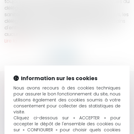
toujours conclues et exécutées aux frais et risques du
délégataire. Cependant, en raison de la crise
sanitaire violente et longue qui frappe notre pays, les
délégataires sont en grande difficulté pour certains
d'entre eux , car il n'y a purement et simplement
aucune exploitation. Les colle...
Lire la suite
Information sur les cookies
HISTORIQUE
Nous avons recours à des cookies techniques
pour assurer le bon fonctionnement du site, nous
LA GESTION DES DÉLÉGATIONS DE SERVICE PUBLIC EN
utilisons également des cookies soumis à votre
TEMPS DE CRISE
consentement pour collecter des statistiques de
RÉSILIATION DU BAIL POUR AGRESSIONS PERPÉTRÉES
visite.
PAR LE FILS DU LOCATAIRE
Cliquez ci-dessous sur « ACCEPTER » pour
UN MAIRE PEUT-IL AUTORISER LE STATIONNEMENT DES
accepter le dépôt de l'ensemble des cookies ou
VÉHICULES SUR LES TROTTOIRS DE SA COMMUNE ?
sur « CONFIGURER » pour choisir quels cookies