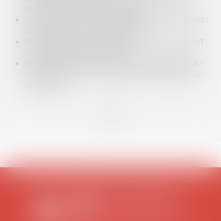
RÉALISATION DE TRAVAUX PUBLICS
LE VACCIN COVID-19 ET LE MILIEU DES ENTREPRISES :
QUELLES SONT LES OBLIGATIONS ?
RESPONSABILITÉ DU CRÉANCIER EN CAS DE RETRAIT
OU DE RUPTURE D’UN CRÉDIT
RÉFLEXIONS D’UN AVOCAT DEVENANT MÉDIATEUR -
QUELS SONT LES AVANTAGES DE RECOURIR À UNE
MÉDIATION ?
<<
<
...
72
73
74
75
76
77
78
...
>
>>