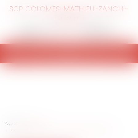
SCP COLOMES-MATHIEU-ZANCHI-
THIBAULT
Ouvrir
le
menu
Vous êtes ici :
Accueil
La gestion des délégations de service public en temps de crise