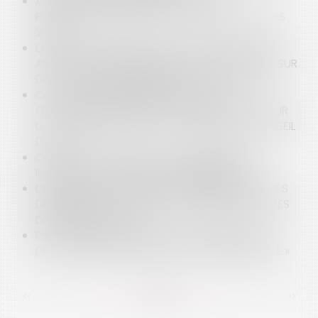
ALGORITHME ET PRÉJUDICE CORPOREL :
PUBLICATION DU DÉCRET DATAJUST DU 27 MARS
2020
LA DÉCISION DE REFUS DE TITULARISATION D’UN
AGENT STAGIAIRE, FONDÉE EN TOUT OU PARTIE SUR
DES FAUTES DISCIPLINAIRES, EST-ELLE LÉGALE ?
COVID-19 ET RECOURS POUR QUE LE
GOUVERNEMENT PRENNE PLUS DE MESURES POUR
LUTTER CONTRE LE VIRUS : LA RÉPONSE DU CONSEIL
D'ETAT
COVID 19 ET MESURES GOUVERNEMENTALES
INTÉRESSANT LE SECTEUR DE L’IMMOBILIER
LA MODIFICATION DES DÉLAIS D’INSTRUCTION DES
DEMANDES D’AUTORISATION D’URBANISME ET DES
DÉLAIS DE RECOURS
PAS DE RETRAIT D'UNE DÉCISION CRÉATRICE DE
DROITS ENTACHÉE D'UN VICE « DANTHONYSABLE »
<<
<
...
86
87
88
89
90
91
92
...
>
>>