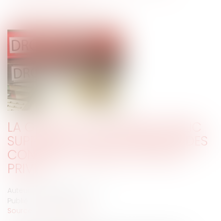
LA GESTION DU DOMAINE PUBLIC
SUPPORTE-T-ELLE LES SERVITUDES
CONVENTIONNELLES DE DROIT
PRIVÉ ?
Auteur : DROUINEAU Thomas
Publié le :
01/04/2020
Source :
www.eurojuris.fr