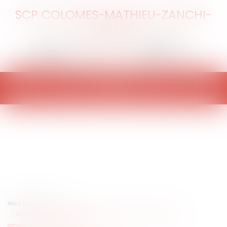
SCP COLOMES-MATHIEU-ZANCHI-
THIBAULT
Ouvrir
le
menu
Vous êtes ici :
Accueil
La gestion du domaine public supporte-t-elle les servitudes
conventionnelles de droit privé ?