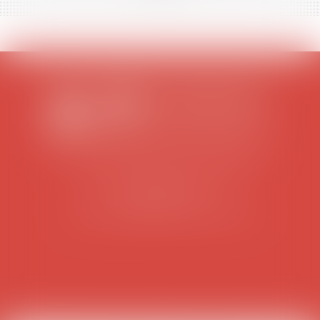
SCP COLOMES-MATHIEU-ZANCHI-THIBAULT
38 rue Jaillant Deschaînets
10000 TROYES
Tél : 03 25 73 29 46
-
Fax : 03 25 73 70 25