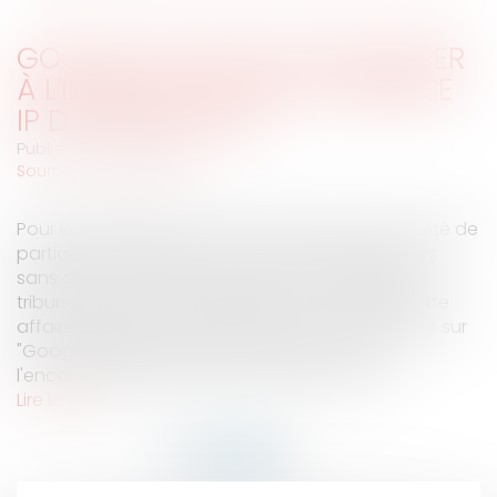
GOOGLE ACCEPTE DE PARTICIPER
À L'IDENTIFICATION DE L'ADRESSE
IP D'UN BLOGUEUR
Publié le :
12/12/2007
Source :
www.eurojuris.fr
Pour la première fois, la société Google a accepté de
participer à l'identification d'un de ses blogueurs
sans aller au terme d'une opposition devant les
tribunaux.La liberté d'expression sur les blogsCette
affaire fait suite à la publication par un blogueur sur
"Google Blogger"de propos diffamatoires à
l'encontre de candidats aux élections d'un...
Lire la suite