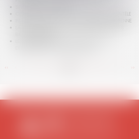
PORTANT SUR LES DENRÉES ALIMENTAIRES
SIMPLIFICATION DU DROIT
CONTENTIEUX AUTOUR DE LA CESSION DE CLIENTÈLE
INJONCTION DE PAYER: LA PROCÉDURE EUROPÉENNE
LA SOCIÉTÉ CIVILE POUR GÉRER SON BIEN OU SES
BIENS IMMOBILIERS
LES RECOMMANDATIONS DE L'ARCEP SUR LE
DÉPLOIEMENT DU «TRÈS HAUT DÉBIT»
<<
<
...
371
372
373
374
375
376
377
...
>
>>