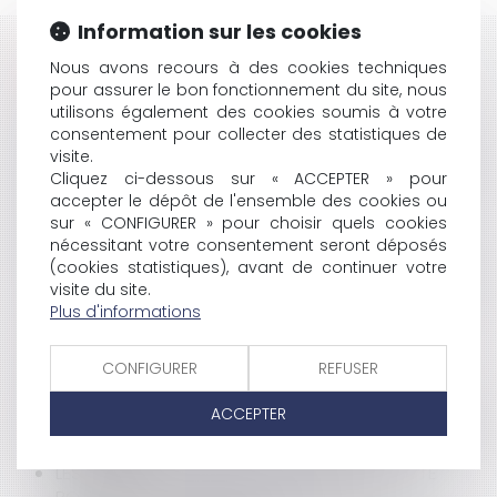
Information sur les cookies
HISTORIQUE
Nous avons recours à des cookies techniques
pour assurer le bon fonctionnement du site, nous
INDEMNITÉ COMPENSANT LES JOURS DE REPOS
utilisons également des cookies soumis à votre
TRAVAILLÉS POUR LES MAGISTRATS
consentement pour collecter des statistiques de
SANCTION DISCIPLINAIRE ET FÉDÉRATION SPORTIVE
visite.
Cliquez ci-dessous sur « ACCEPTER » pour
UN DIVORCE CHEZ LE NOTAIRE BIENTÔT POSSIBLE?
accepter le dépôt de l'ensemble des cookies ou
CANAL + ATTAQUE LA LIGUE 1 DE FOOT
sur « CONFIGURER » pour choisir quels cookies
L'AG NE PEUT RETIRER LE DROIT DE JOUISSANCE
nécessitant votre consentement seront déposés
PRIVATIVE D'UNE TERRASSE
(cookies statistiques), avant de continuer votre
ETUDE DU PROJET DE LOI QUI PRÉVOIT NOTAMMENT
visite du site.
LE RACHAT DES JOURS DE RTT
Plus d'informations
GOOGLE ACCEPTE DE PARTICIPER À
L'IDENTIFICATION DE L'ADRESSE IP D'UN BLOGUEUR
CONFIGURER
REFUSER
TRANSFORMATION D'UN BÂTIMENT AGRICOLE
DÉSAFFECTÉ EN BÂTIMENT D'HABITATION
ACCEPTER
LE PSYCHOLOGUE À L'HÔPITAL: L'INTERPRÉTATION DES
TRIBUNAUX
LES ALLÉGATIONS NUTRITIONNELLES ET DE SANTÉ