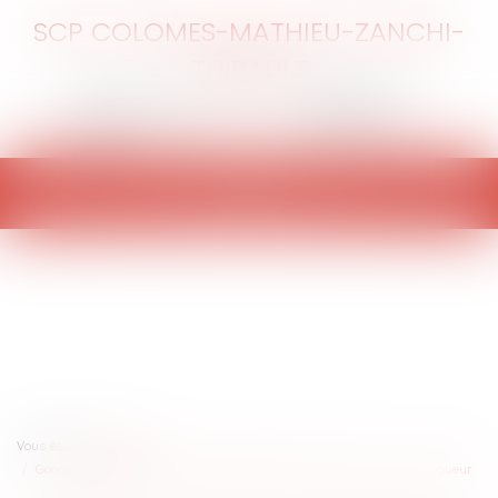
SCP COLOMES-MATHIEU-ZANCHI-
THIBAULT
Ouvrir
le
menu
Vous êtes ici :
Accueil
Google accepte de participer à l'identification de l'adresse IP d'un blogueur