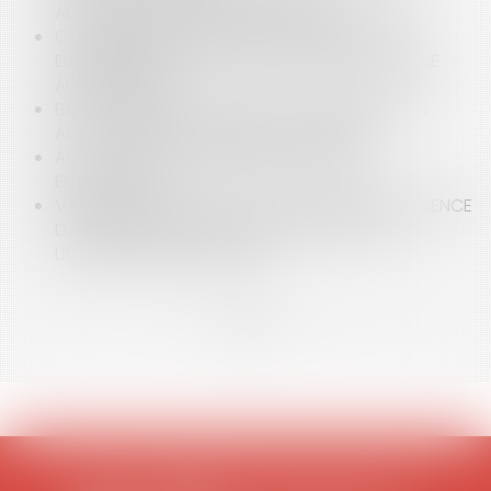
AUTOMATIQUE DES DROITS DE VISITE
CONDAMNATION DE LA FRANCE PAR LA COUR
EUROPÉENNE DES DROITS DE L’HOMME DANS UNE
AFFAIRE DE VIOL
BAIL COMMERCIAL : LA FIN DE LA CONFISCATION
AUTOMATIQUE DU DÉPÔT DE GARANTIE
AI ACT : QUELS CHANGEMENTS POUR LES
ENTREPRISES ?
VALIDITÉ DU MANDAT D’AGENT IMMOBILIER : ABSENCE
D’UNE MENTION OBLIGATOIRE ET EFFET DE LA
LIMITATION DANS LE TEMPS
<<
<
...
3
4
5
6
7
8
9
...
>
>>