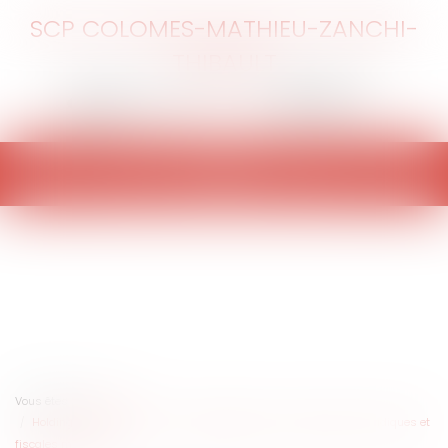
SCP COLOMES-MATHIEU-ZANCHI-
THIBAULT
Ouvrir
le
menu
Vous êtes ici :
Accueil
Holding animatrice : un statut stratégique aux conséquences juridiques et
fiscales majeures