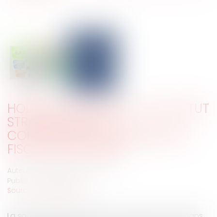
HOLDING ANIMATRICE : UN STATUT
STRATÉGIQUE AUX
CONSÉQUENCES JURIDIQUES ET
FISCALES MAJEURES
Auteur : Delahousse Christophe
Publié le :
29/12/2025
Source :
www.eurojuris.fr
La société holding occupe une place centrale dans