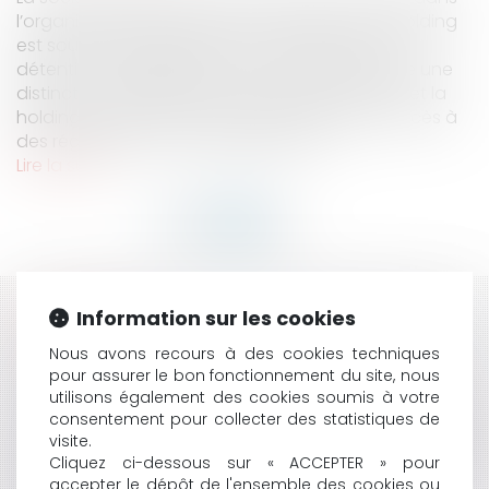
l’organisation des groupes de sociétés. Si la holding
est souvent perçue comme un simple outil de
détention capitalistique, le droit français opère une
distinction essentielle entre la holding passive et la
holding animatrice, cette dernière ouvrant l’accès à
des régimes fiscaux particulièrement...
Lire la suite
Information sur les cookies
HISTORIQUE
Nous avons recours à des cookies techniques
MARIAGE HOMOSEXUEL EN EUROPE : UN MARIAGE
pour assurer le bon fonctionnement du site, nous
CONCLU DANS UN ÉTAT MEMBRE DOIT-IL ÊTRE
utilisons également des cookies soumis à votre
RECONNU AILLEURS ?
consentement pour collecter des statistiques de
GÉRANT D’EURL : SE PAYER SOI-MÊME SANS DÉCISION
visite.
ÉCRITE PEUT COÛTER TRÈS CHER
Cliquez ci-dessous sur « ACCEPTER » pour
accepter le dépôt de l'ensemble des cookies ou
RESPONSABILITÉ PÉNALE DES COLLECTIVITÉS