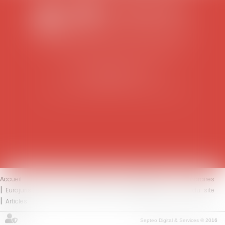
SCP COLOMES-MATHIEU-ZANCHI-THIBAULT
38 rue Jaillant Deschaînets
10000 TROYES
Tél : 03 25 73 29 46
-
Fax : 03 25 73 70 25
Accueil
Le cabinet
L'équipe
Compétences
Honoraires
Eurojuris
Actus
Contact
Mentions légales
Plan du site
Articles
Septeo Digital & Services © 2016