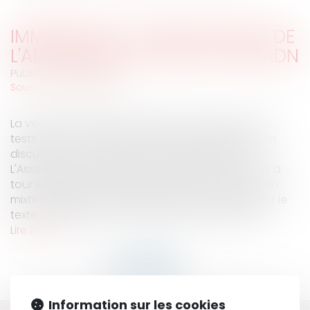
IMMIGRATION : VERSION FINALE DE
L'AMENDEMENT SUR LES TESTS ADN
Publié le :
23/10/2007
Source :
www.eurojuris.fr
La version finale de l’amendement Mariani sur les
tests ADN en cas de regroupement familial est en
discussion au Parlement ce mardi après-midi.
L'Assemblée nationale puis le Sénat doivent tour à
tour entériner le compromis établi en Commission
mixte paritaire (sept sénateurs, sept députés) sur le
texte du ministre de l'immigration, Brice Hortefe...
Lire la suite
Information sur les cookies