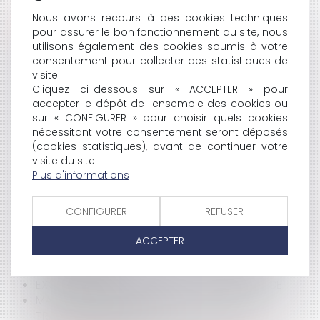
HISTORIQUE
Nous avons recours à des cookies techniques
pour assurer le bon fonctionnement du site, nous
utilisons également des cookies soumis à votre
BUILDING LAW
consentement pour collecter des statistiques de
RÉFORME DES INSTITUTIONS : LE RAPPORT A ÉTÉ
visite.
RENDU
Cliquez ci-dessous sur « ACCEPTER » pour
AVOCATS : VERS UNE RETRAITE À 55 ANS ?
accepter le dépôt de l'ensemble des cookies ou
APPLICATION DE LA LOI DE SAUVEGARDE À UN
sur « CONFIGURER » pour choisir quels cookies
PROFESSIONNEL
nécessitant votre consentement seront déposés
GRENELLE DE L'ENVIRONNEMENT : NICOLAS SARKOZY
(cookies statistiques), avant de continuer votre
A TRANCHÉ
visite du site.
LES CONDITIONS DU DROIT À RÉMUNÉRATION
Plus d'informations
LA SÉCURITÉ, C’EST AUSSI LA SÉCURITÉ JURIDIQUE
L'AFNOR N’EST PAS UNE ASSURANCE
CONFIGURER
REFUSER
LE SECRET BANCAIRE À L'ÉPREUVE DU DEVOIR DE MISE
EN GARDE
ACCEPTER
DE L'UTILITÉ DES TITRES EXÉCUTOIRES DANS LES
MARCHÉS PUBLICS
EXCLUSION DE GARANTIE N'EST PAS DÉCHÉANCE
MARCHÉS PUBLICS : L'ARRÊT SOCIÉTÉ TROPIC
TRAVAUX SIGNALISATION