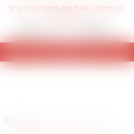
SCP COLOMES-MATHIEU-ZANCHI-
THIBAULT
Ouvrir
le
menu
Vous êtes ici :
Accueil
Immigration : version finale de l'amendement sur les tests ADN