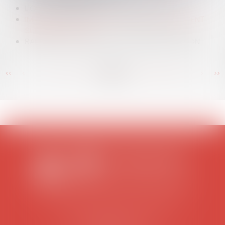
L'OIT S'APPRÊTERAIT À CONDAMNER LE CNE
IMMIGRATION : VERSION FINALE DE L'AMENDEMENT
SUR LES TESTS ADN
RAPPORT DE DETTE N'EST PAS RAPPORT DE DON
<<
<
...
377
378
379
380
381
382
383
...
>
>>
SCP COLOMES-MATHIEU-ZANCHI-THIBAULT
38 rue Jaillant Deschaînets