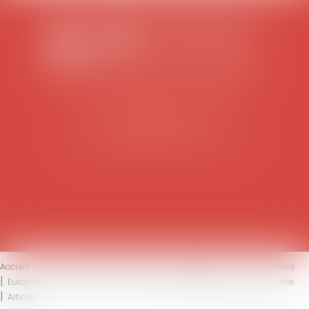
SCP COLOMES-MATHIEU-ZANCHI-THIBAULT
38 rue Jaillant Deschaînets
10000 TROYES
Tél : 03 25 73 29 46
-
Fax : 03 25 73 70 25
Accueil
Le cabinet
L'équipe
Compétences
Honoraires
Eurojuris
Actus
Contact
Mentions légales
Plan du site
Articles