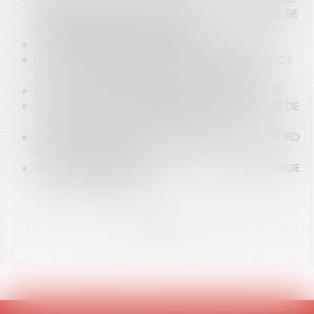
DE RECOUVREMENT DE PÉNALITÉS ET PROCÉDURE DE
RÈGLEMENT AMIABLE DES LITIGES
LA FORMATION DES ÉLUS EN DÉBUT DE MANDAT
LE POINT SUR LE DISPOSITIF DE RÉDUCTION D’IMPÔT
POUR SOUSCRIPTION AU CAPITAL DES PME
L'OCCUPATION DOMANIALE AU DÉFI DU COVID-19
DU FACULTATIF AU PROVISOIRE OU LA VARIABILITÉ DE
L’OPPOSABILITÉ DE LA PUBLICITÉ FONCIÈRE
FISCALITÉ ET OCCUPATION DOMANIALE : CHAMBORD
FAIT DE LA RÉSISTANCE !
MON CONTRAT CONTIENT UNE CLAUSE D’ARBITRAGE
: DOIS-JE PANIQUER ?
<<
<
...
73
74
75
76
77
78
79
...
>
>>