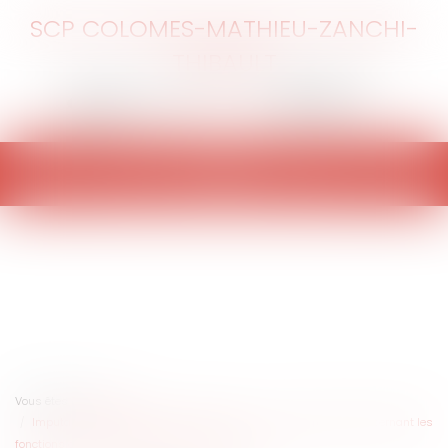
SCP COLOMES-MATHIEU-ZANCHI-
THIBAULT
Ouvrir
le
menu
Vous êtes ici :
Accueil
Imputabilité au service d'une dépression : un cas particulier concernant les
fonctions de secrétaire général d'une commune