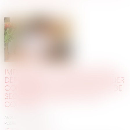
IMPUTABILITÉ AU SERVICE D'UNE
DÉPRESSION : UN CAS PARTICULIER
CONCERNANT LES FONCTIONS DE
SECRÉTAIRE GÉNÉRAL D'UNE
COMMUNE
Auteur : PORCHET Thomas
Publié le :
11/01/2021
Source :
www.eurojuris.fr