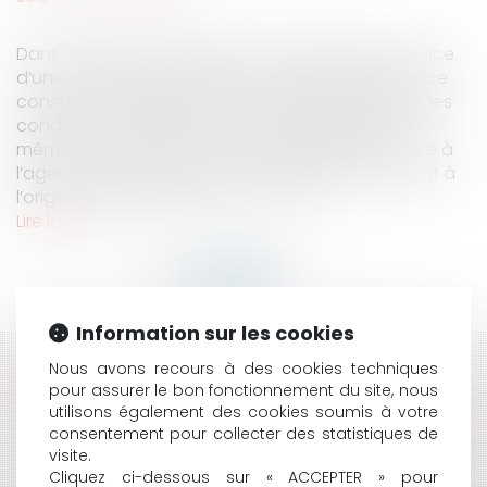
Dans le contentieux relatif à l’imputabilité au service
d’une pathologie psychique, il est de jurisprudence
constante qu’il appartient au juge d’apprécier si les
conditions de travail du fonctionnaire peuvent,
même en l’absence de volonté délibérée de nuire à
l’agent, être regardées comme étant directement à
l’origine de la maladie dont la recon...
Lire la suite
Information sur les cookies
Nous avons recours à des cookies techniques
HISTORIQUE
pour assurer le bon fonctionnement du site, nous
utilisons également des cookies soumis à votre
IMPUTABILITÉ AU SERVICE D'UNE DÉPRESSION : UN CAS
consentement pour collecter des statistiques de
PARTICULIER CONCERNANT LES FONCTIONS DE
visite.
SECRÉTAIRE GÉNÉRAL D'UNE COMMUNE
Cliquez ci-dessous sur « ACCEPTER » pour