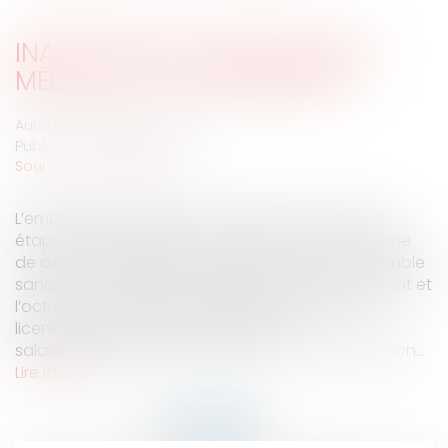
INAPTITUDE DU SALARIÉ: VISITE
MÉDICALE ET LICENCIEMENT
Auteur : DANIEL Jean-Philippe
Publié le :
24/06/2008
Source :
www.eurojuris.fr
L’employeur veillera au strict respect de chaque
étape de la procédure de licenciement sous peine
de devoir réintégrer le salarié ou de subir une double
sanction se traduisant par l’illicéité du licenciement et
l’octroi de dommages et intérêts.Procédure de
licenciement en cas d'inaptitude du
salariéL’interprétation que fait la Cour de Cassation...
Lire la suite