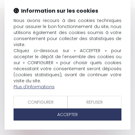
Information sur les cookies
HISTORIQUE
Nous avons recours à des cookies techniques
pour assurer le bon fonctionnement du site, nous
DÉLAI DE PRESCRIPTION: ATTENTION DE NE PAS
utilisons également des cookies soumis à votre
consentement pour collecter des statistiques de
PERDRE VOS DROITS
visite.
LE DIVORCE PAR CONSENTEMENT MUTUEL RESTERA
Cliquez ci-dessous sur « ACCEPTER » pour
CHEZ LES AVOCATS
accepter le dépôt de l'ensemble des cookies ou
BAIL COMMERCIAL ET NOTION DE GROSSES
sur « CONFIGURER » pour choisir quels cookies
RÉPARATIONS
nécessitant votre consentement seront déposés
LE GRENELLE I ADOPTÉ EN CONSEIL DES MINISTRES
(cookies statistiques), avant de continuer votre
LA RECONNAISSANCE DES LANGUES RÉGIONALES
visite du site.
EMPÊCHEMENT À MARIAGE
Plus d'informations
LES DROITS INFORMATIQUE ET LIBERTÉS
VERS UN STATUT DE BEAU PARENT?
CONFIGURER
REFUSER
LES STAGES EN ENTREPRISE
INTÉRIM ET REQUALIFICATION DES CONTRATS DE
ACCEPTER
TRAVAIL
INAPTITUDE DU SALARIÉ: VISITE MÉDICALE ET
LICENCIEMENT