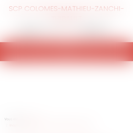
SCP COLOMES-MATHIEU-ZANCHI-
THIBAULT
Ouvrir
le
menu
Vous êtes ici :
Accueil
Inaptitude du salarié: visite médicale et licenciement