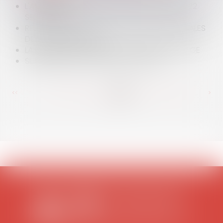
L'AFFAIRE DU MARIAGE ANNULÉ SERA JUGÉE LE 22
SEPTEMBRE
REJET DE L'INSCRIPTION DES LANGUES RÉGIONALES
DE LA CONSTITUTION
LA DÉCISION DU TRIBUNAL D'ANNULER LE MARIAGE
SUPPRESSION DES AVOUÉS À LA COUR
<<
<
...
357
358
359
360
361
362
363
...
>
>>