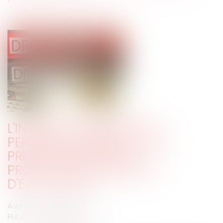
L'INTÉRÊT COMMUN DE LA
PERSONNE PUBLIQUE ET DU
PRESTATAIRE DANS LA
PROTECTION DES DROITS
D'EXCLUSIVITÉ
Auteur : DROUINEAU Thomas
Publié le :
09/06/2020