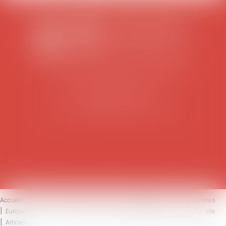
SCP COLOMES-MATHIEU-ZANCHI-THIBAULT
38 rue Jaillant Deschaînets
10000 TROYES
Tél : 03 25 73 29 46
-
Fax : 03 25 73 70 25
Accueil
Le cabinet
L'équipe
Compétences
Honoraires
Eurojuris
Actus
Contact
Mentions légales
Plan du site
Articles