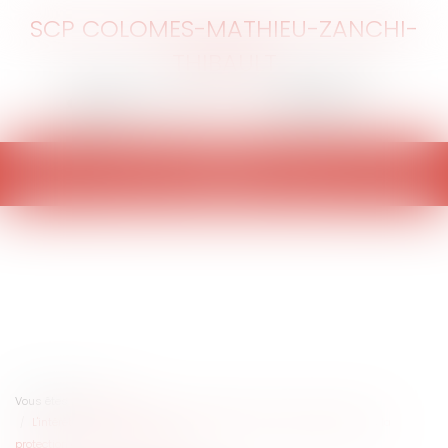
SCP COLOMES-MATHIEU-ZANCHI-
THIBAULT
Ouvrir
le
menu
Vous êtes ici :
Accueil
L'intérêt commun de la personne publique et du prestataire dans la
protection des droits d'exclusivité