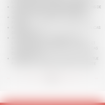
L'ANALYSE DU RISQUE DE CONFLIT D'INTÉRÊTS
CRISE SANITAIRE ET DÉDUCTIBILITÉ DES ABANDONS DE
CRÉANCES POUR LES BAILLEURS « GÉNÉREUX »
LES MODES D'ACQUISITION DES SERVITUDES DE
PASSAGE
FUNÉRAILLES: QUI DÉCIDE DE L'ORGANISATION EN CAS
DE DÉSACCORD ?
ACCIDENT DE LA VIE : L’INDEMNISATION DE
L’ASSUREUR DÉPEND DES TERMES DU CONTRAT ET
DES CONCLUSIONS DU MÉDECIN. QUE FAIRE EN CAS
DE DÉSACCORD ?
ASSURANCE : LE SUICIDE DE L’ASSURÉ NE CONSTITUE
PAS UNE FAUTE DOLOSIVE EXCLUANT LA GARANTIE
<<
<
...
80
81
82
83
84
85
86
...
>
>>