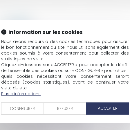
is de consultation du premier. Les faits de l’espèce remont
Information sur les cookies
Nous avons recours à des cookies techniques pour assurer
le bon fonctionnement du site, nous utilisons également des
cookies soumis à votre consentement pour collecter des
statistiques de visite.
REMENT CONCLU PAR LE SALARIÉ
Cliquez ci-dessous sur « ACCEPTER » pour accepter le dépôt
S PARENTS NE SUFFIT PAS !
de l'ensemble des cookies ou sur « CONFIGURER » pour choisir
'UN CONGÉ ET CONSÉQUENCES
quels cookies nécessitant votre consentement seront
À UNE ASTREINTE
déposés (cookies statistiques), avant de continuer votre
E À SES OBLIGATIONS CONTRACTUELLES
visite du site.
 MANDAT AD HOC
Plus d'informations
TAIRES ET POINT DE DÉPART « FLOTTANT » DE LA PRESCRIPTIO
S
ACCEPTER
CONFIGURER
REFUSER
 EST-IL DE NATURE À REMETTRE EN CAUSE LES RÉSULTATS DU S
UR LA VOIE PUBLIQUE SONT DES DÉCHETS
ILIATION POUR MOTIF D'INTÉRÊT GÉNÉRAL