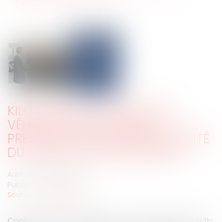
KILOMÉTRAGE INCERTAIN DU
VÉHICULE D’OCCASION ET
PRÉSOMPTION DE RESPONSABILITÉ
DU VENDEUR PROFESSIONNEL
Auteur : KABORI Jessica
Publié le :
29/04/2025
Source :
www.eurojuris.fr
Conformément à l’article 1147 ancien (désormais 1231-