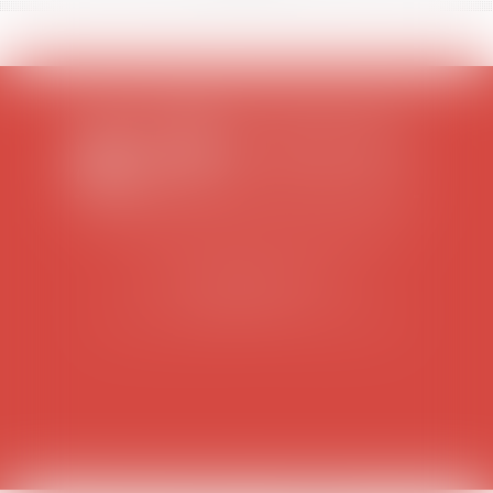
SCP COLOMES-MATHIEU-ZANCHI-THIBAULT
38 rue Jaillant Deschaînets
10000 TROYES
Tél : 03 25 73 29 46
-
Fax : 03 25 73 70 25