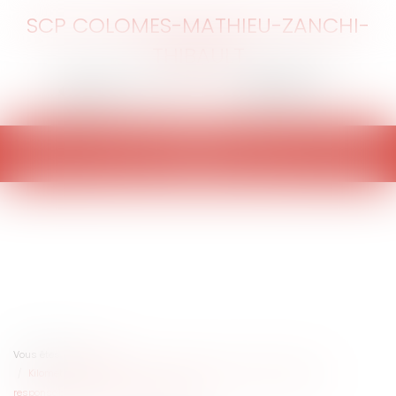
SCP COLOMES-MATHIEU-ZANCHI-
THIBAULT
Ouvrir
le
menu
Vous êtes ici :
Accueil
Kilométrage incertain du véhicule d’occasion et présomption de
responsabilité du vendeur professionnel