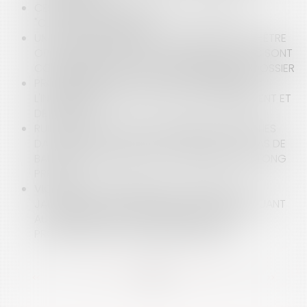
CESSION DE PARTS SOCIALES : VALIDITÉ DES
"CLAUSES AMÉRICAINES" ?
UN RAPPORT D'EXPERTISE JUDICIAIRE NE PEUT-ÊTRE
OPPOSÉ À UN TIERS QUE SI SES CONCLUSIONS SONT
CORROBORÉES PAR D'AUTRES ÉLÉMENTS DU DOSSIER
PROPRIÉTAIRES DE CHEVAUX ET ENTRAÎNEURS :
L'INTÉRÊT MAJEUR DU CONTRAT D'ENTRAÎNEMENT ET
DE PENSION
RUPTURE DE RELATIONS COMMERCIALES ÉTABLIES
DANS LE SPORT : ABSENCE DE BRUTALITÉ EN CAS DE
BAISSE PROGRESSIVE D’ACTIVITÉ DURANT UN LONG
PRÉAVIS
VIOLENCES INTRAFAMILIALES ET DÉCRET DU 15
JANVIER 2025 : LES PRÉCISIONS APPORTÉES QUANT
AU RENFORCEMENT DE L’ORDONNANCE DE
PROTECTION ET LA CRÉATION DE L’OPPI
<<
<
...
13
14
15
16
17
18
19
...
>
>>