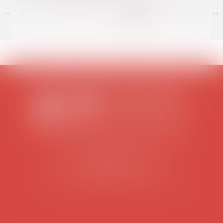
<<
<
...
392
393
394
395
396
397
398
>
>>
SCP COLOMES-MATHIEU-ZANCHI-THIBAULT
38 rue Jaillant Deschaînets
10000 TROYES
Tél : 03 25 73 29 46
-
Fax : 03 25 73 70 25