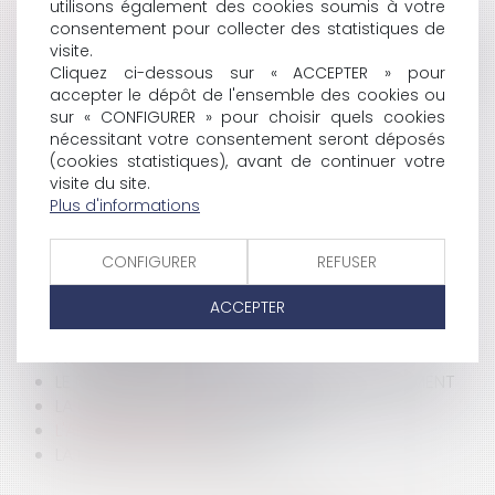
utilisons également des cookies soumis à votre
HISTORIQUE
consentement pour collecter des statistiques de
visite.
LA LOI D'ORIENTATION AGRICOLE DU 5 JANVIER 2006
Cliquez ci-dessous sur « ACCEPTER » pour
LE DROIT DES USAGERS DES SERVICES DE SANTÉ
accepter le dépôt de l'ensemble des cookies ou
L'ANCIENNETÉ D'UN SALARIÉ LICENCIÉ
sur « CONFIGURER » pour choisir quels cookies
PAIEMENT DES TRAITES DE LA MAISON
nécessitant votre consentement seront déposés
(cookies statistiques), avant de continuer votre
DROIT COMMUNAUTAIRE DES CONTRATS
visite du site.
L'AVOCAT EN FRANCE
Plus d'informations
TÉLÉPHONIE MOBILE: RISQUES LIÉS AUX CHAMPS
ÉLECTROMAGNÉTIQUES
LE CONTRÔLE DES CONCENTRATIONS
CONFIGURER
REFUSER
GUIDE EUROJURIS: LE CONTRAT D'AGENT
ACCEPTER
COMMERCIAL INTERNATIONAL
LE BULLETIN DE PAIE
ACQUISITION DE TITRES
LE DROIT DE GRÈVE CONFRONTÉ AU LICENCIEMENT
LA NOTIFICATION DU LICENCIEMENT
L'ABANDON DE POSTE
LA LETTRE DE LICENCIEMENT