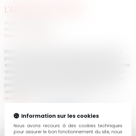
L'ABANDON DE POSTE
Auteur : BROQUET Frank
Publié le :
01/01/2006
Source :
www.eurojuris.fr
Dans certaines situations, telles que l’abandon de
poste de la part du salarié, l'employeur considère
souvent le salarié comme démissionnaire. Il lui envoie
alors un courrier prenant acte de la rupture de son
contrat.Or, les Juges considèrent que le fait de ne
pas exécuter son contrat de travail ne peut être
assimilé à une démission, dans la mes...
Lire la suite
Information sur les cookies
Nous avons recours à des cookies techniques
pour assurer le bon fonctionnement du site, nous