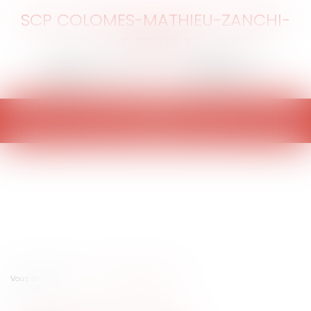
SCP COLOMES-MATHIEU-ZANCHI-
THIBAULT
Ouvrir
le
menu
Vous êtes ici :
Accueil
L'abandon de poste