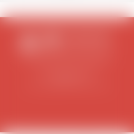
SCP COLOMES-MATHIEU-ZANCHI-THIBAULT
38 rue Jaillant Deschaînets
10000 TROYES
Tél : 03 25 73 29 46
-
Fax : 03 25 73 70 25