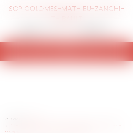
SCP COLOMES-MATHIEU-ZANCHI-
THIBAULT
Ouvrir
le
menu
Vous êtes ici :
Accueil
L’atteinte à la liberté de prescription des médecins par l’état d’urgence
sanitaire lié au Covid-19 : le cas de l’hydroxychloroquine