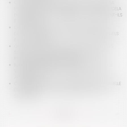
COVID-19 ET JOURS DE REPOS IMPOSÉS DANS LA
FONCTION PUBLIQUE TERRITORIALE : COMMENT CELA
FONCTIONNE T-IL ? COMBIEN DE JOURS PEUVENT-ILS
ÊTRE IMPOSÉS ?
COVID-19 : QUELLES SONT LES PROCÉDURES DE
DROIT COMMUN AU SOUTIEN DES PROFESSIONNELS
FACE À LA CRISE ?
QUEL STATUT POUR LES AGENTS PUBLICS PLACÉS
SOUS AUTORISATION SPÉCIALE D'ABSENCE EN
PÉRIODE D'URGENCE SANITAIRE ?
RÉSIDENCE PRINCIPALE ET EXONÉRATION DE PLUS
VALUE IMMOBILIÈRE, QUELLES PREUVES FAUT-IL
APPORTER ?
COMMENT RÉALISER UNE TRANSMISSION UNIVERSELLE
DE PATRIMOINE ( TUP) EN PÉRIODE DE CRISE
SANITAIRE ?
<<
<
...
82
83
84
85
86
87
88
...
>
>>