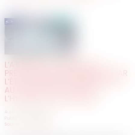
L’ATTEINTE À LA LIBERTÉ DE
PRESCRIPTION DES MÉDECINS PAR
L’ÉTAT D’URGENCE SANITAIRE LIÉ
AU COVID-19 : LE CAS DE
L’HYDROXYCHLOROQUINE
Auteur : ROGER Philippe
Publié le :
11/05/2020
Source :
www.eurojuris.fr