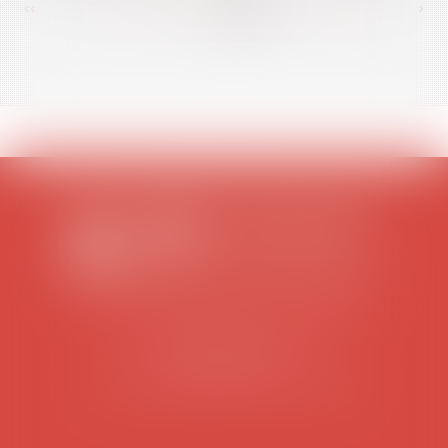
<<
<
...
347
348
349
350
351
352
353
...
>
>>
SCP COLOMES-MATHIEU-ZANCHI-THIBAULT
38 rue Jaillant Deschaînets
10000 TROYES
Tél : 03 25 73 29 46
-
Fax : 03 25 73 70 25