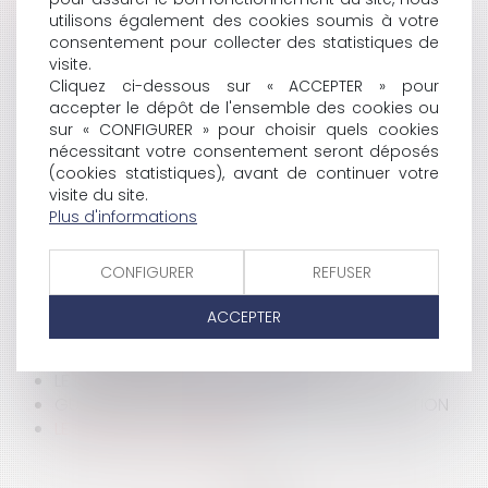
HISTORIQUE
utilisons également des cookies soumis à votre
consentement pour collecter des statistiques de
LA CEDH ET LE PORT DU VOILE ISLAMIQUE
visite.
GUIDE PRATIQUE: TRANSMISSION D'ENTREPRISE
Cliquez ci-dessous sur « ACCEPTER » pour
L’ADMINISTRATION FISCALE ET LE PROJET DE LOI DE
accepter le dépôt de l'ensemble des cookies ou
FINANCES
sur « CONFIGURER » pour choisir quels cookies
LES PRATIQUES RESTRICTIVES DE CONCURRENCE
nécessitant votre consentement seront déposés
LA LOI CRÉATION ET INTERNET
(cookies statistiques), avant de continuer votre
REVUE DE LA JURISPRUDENCE CONSTRUCTION
visite du site.
ADOPTION DÉFINITIVE DU RSA
Plus d'informations
LE TÉLÉTRAVAIL
L'ACTUALITÉ DU DROIT D'AUTEUR
CONFIGURER
REFUSER
PORTAIL EUROJURIS - DROIT AU LOGEMENT
OPPOSABLE: L'ETAT PEUT DÉSORMAIS ÊTRE ATTAQUÉ
ACCEPTER
PSG CONTRE FFF
TÉLÉPHONIE MOBILE ET PRINCIPE DE PRÉCAUTION
LE DÉLIT DE PUBLICITÉ MENSONGÈRE
GUIDE PRATIQUE: LE CRÉDIT À LA CONSOMMATION
LE DIVORCE "À L'AMIABLE"