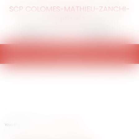
SCP COLOMES-MATHIEU-ZANCHI-
THIBAULT
Ouvrir
le
menu
Vous êtes ici :
Accueil
Le divorce "à l'amiable"