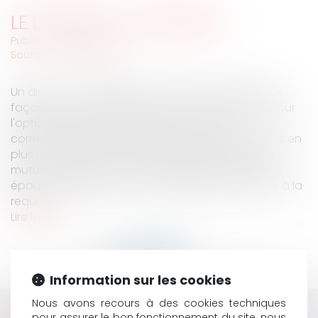
LE DIVORCE "À L'AMIABLE"
Publié le :
26/11/2008
Source :
www.eurojuris.fr
Un divorce "à l'amiable" peut s'envisager de deux
façons. Votre avocat est là pour vous conseiller sur
l'option procédurale la mieux à même de
correspondre à votre situation.Un divorce de plus en
plus consensuelI- Le divorce par consentement
mutuelUne requête conjointe signée par les deux
époux est déposée au Tribunal.Figure en annexe à la
requê...
Lire la suite
Information sur les cookies
Nous avons recours à des cookies techniques
pour assurer le bon fonctionnement du site, nous