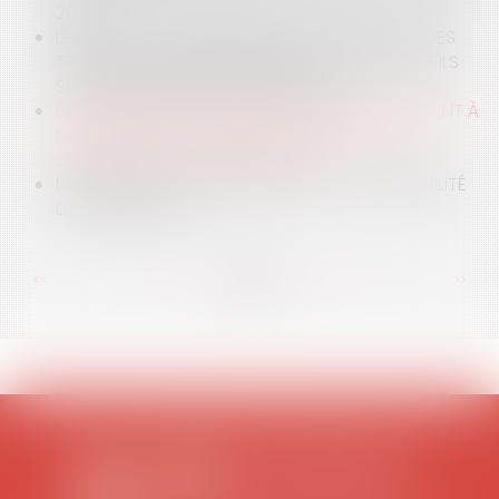
2024
LE MAÎTRE D'OEUVRE RÉPOND SANS RECOURS DES
TRAVAUX COMPLÉMENTAIRES NON ACCEPTÉS S'ILS
SONT RÉALISÉS SOUS SA SIGNATURE
LICENCIEMENT POUR INAPTITUDE : LE MANQUEMENT À
L’OBLIGATION DE SÉCURITÉ AYANT CONDUIT À
L’INAPTITUDE EST IMPRESCRIPTIBLE
NON RESPECT DES NORMES ERP ET RESPONSABILITÉ
DE L'ARCHITECTE
<<
<
...
23
24
25
26
27
28
29
...
>
>>