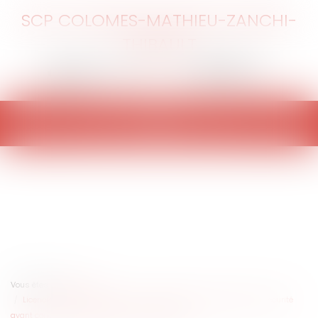
SCP COLOMES-MATHIEU-ZANCHI-
THIBAULT
Ouvrir
le
menu
Vous êtes ici :
Accueil
Licenciement pour inaptitude : le manquement à l’obligation de sécurité
ayant conduit à l’inaptitude est imprescriptible