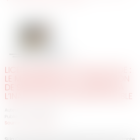
LICENCIEMENT POUR INAPTITUDE :
LE MANQUEMENT À L’OBLIGATION
DE SÉCURITÉ AYANT CONDUIT À
L’INAPTITUDE EST IMPRESCRIPTIBLE
Auteur : GRAS-PERSYN Eloïse
Publié le :
12/09/2024
Source :
www.eurojuris.fr
Si la Cour de cassation décide de manière constante