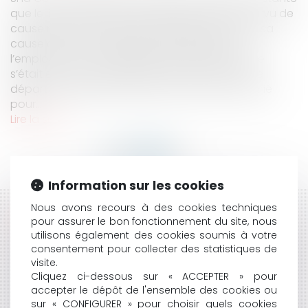
que le licenciement pour inaptitude est dépourvu de
cause réelle et sérieuse lorsque celle-ci trouve sa
cause dans un manquement préalable de
l’employeur à son obligation de sécurité, elle ne
s’était encore jamais prononcée sur le point de
départ du délai de prescription imparti au salarié
pour...
Lire la suite
Information sur les cookies
Nous avons recours à des cookies techniques
HISTORIQUE
pour assurer le bon fonctionnement du site, nous
utilisons également des cookies soumis à votre
LE RISQUE PÉNAL EN CAS DE FUSION-ABSORPTION :
consentement pour collecter des statistiques de
PEU IMPORTE LA FORME DE LA SOCIÉTÉ ABSORBÉE
visite.
PROCÉDURE DE CONCILIATION : PRÉCISIONS SUR
Cliquez ci-dessous sur « ACCEPTER » pour
accepter le dépôt de l'ensemble des cookies ou
L’ÉTENDUE DE LA CONFIDENTIALITÉ
sur « CONFIGURER » pour choisir quels cookies
ENLÈVEMENT INTERNATIONAL D’ENFANT : L’ENFANT