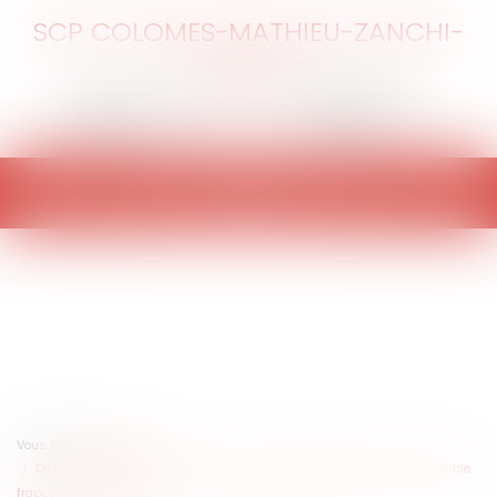
SCP COLOMES-MATHIEU-ZANCHI-
THIBAULT
Ouvrir
le
menu
Vous êtes ici :
Accueil
De l’importance de bien choisir les pouvoirs de police face à un immeuble
frappé de péril imminent