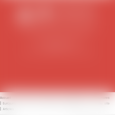
SCP COLOMES-MATHIEU-ZANCHI-THIBAULT
38 rue Jaillant Deschaînets
10000 TROYES
Tél : 03 25 73 29 46
-
Fax : 03 25 73 70 25
Accueil
Le cabinet
L'équipe
Compétences
Honoraires
Eurojuris
Actus
Contact
Mentions légales
Plan du site
Articles