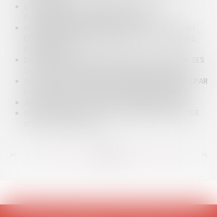
LES DANGERS DE LA MÉDIATION DANS LES
PROCÉDURES JUDICIAIRES EN APPEL
LES DÉTOURNEMENTS DE FONDS PAR UN TIERS AU
DÉTRIMENT DE L'ENTREPRISE SONT-ILS TOUJOURS
DÉDUCTIBLES ?
DETTE ENGAGÉE PAR LE DIRIGEANT CAUTION DE SES
SOCIÉTÉS ET PROCÉDURE DE SURENDETTEMENT
ABUS DE MAJORITÉ POUR DES DÉCISIONS PRISES PAR
L’ASSOCIÉ MAJORITAIRE ET GÉRANT D’UNE SARL
AFFAIRE TAPIE (7) : LA PAROLE À BERNARD TAPIE
DÉLAI ET FORME IMPOSÉS À L’INTIMÉ POUR RÉALISER
UN APPEL PROVOQUÉ
<<
<
...
100
101
102
103
104
105
106
...
>
>>