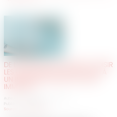
DE L’IMPORTANCE DE BIEN CHOISIR
LES POUVOIRS DE POLICE FACE À
UN IMMEUBLE FRAPPÉ DE PÉRIL
IMMINENT
Auteur : CROCHEMORE Emmanuelle
Publié le :
27/08/2019
Source :
www.eurojuris.fr