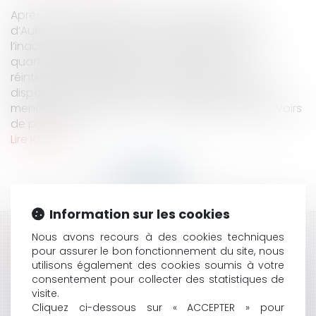
Après l’effondrement de trois immeubles rue
d’Aubagne à Marseille et la dénonciation de
l’inaction des élus face à la vétusté de certains
quartiers populaires, les pouvoirs publics
réinterrogent légitimement les moyens dont ils
disposent pour faire face aux situations de péril
menaçant un immeuble. 1. La répartition des pouvoirs
de police ent...
Lire la suite
Information sur les cookies
Nous avons recours à des cookies techniques
HISTORIQUE
pour assurer le bon fonctionnement du site, nous
utilisons également des cookies soumis à votre
LE DÉFAUT DE POUVOIR DU SYNDIC POUR AGIR EN
consentement pour collecter des statistiques de
JUSTICE GRANDEMENT RELATIVISÉ PAR LE DÉCRET N°
visite.
2019-650 DU 27 JUIN 2019
Cliquez ci-dessous sur « ACCEPTER » pour
QUI SONT LES AYANTS DROIT DU DÉFUNT S’AGISSANT